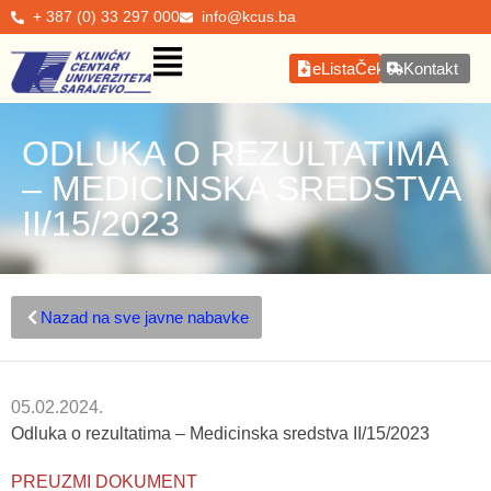
+ 387 (0) 33 297 000
info@kcus.ba
eListaČekanja
Kontakt
ODLUKA O REZULTATIMA
– MEDICINSKA SREDSTVA
II/15/2023
Nazad na sve javne nabavke
05.02.2024.
Odluka o rezultatima – Medicinska sredstva II/15/2023
PREUZMI DOKUMENT