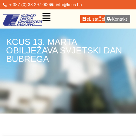
+ 387 (0) 33 297 000
info@kcus.ba
eListaČekanja
Kontakt
KCUS 13. MARTA
OBILJEŽAVA SVJETSKI DAN
BUBREGA