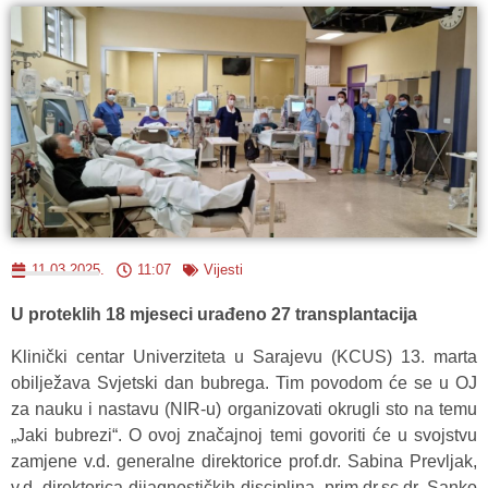
11.03.2025.
11:07
Vijesti
U proteklih 18 mjeseci urađeno 27 transplantacija
Klinički centar Univerziteta u Sarajevu (KCUS) 13. marta
obilježava Svjetski dan bubrega. Tim povodom će se u OJ
za nauku i nastavu (NIR-u) organizovati okrugli sto na temu
„Jaki bubrezi“. O ovoj značajnoj temi govoriti će u svojstvu
zamjene v.d. generalne direktorice prof.dr. Sabina Prevljak,
v.d. direktorica dijagnostičkih disciplina, prim.dr.sc.dr. Sanko