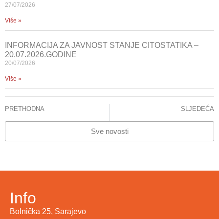
27/07/2026
Više »
INFORMACIJA ZA JAVNOST STANJE CITOSTATIKA –
20.07.2026.GODINE
20/07/2026
Više »
PRETHODNA
SLJEDEĆA
Stanje – Citostatici
Obustava PET/CT dijagnostike u KCUS-u zbog žalbe ponuđača
Sve novosti
Info
Bolnička 25, Sarajevo