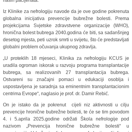
naših pacijenata.
Iz Klinike za nefrologiju navode da je ove godine pokrenuta
globalna inicijativa prevencije bubrežne bolesti. Prema
projekcijama Svjetske zdravstvene organizacije (WHO),
hronična bolest bubrega 2040.godina će biti, sa sadanšnjeg
desetog mjesta, peti uzrok smrti u svijetu, što će predstavljati
globalni problem očuvanja ukupnog zdravlja.
„U proteklih 18 mjeseci, Klinika za nefrologiju KCUS je
uradila ogroman iskorak u razvoju programa transplantacije
bubrega, sa realizovanih 27 transplantacija bubrega.
Ostvareni su značajni pomaci u edukaciji osoblja i
uspostavljena je saradnja sa eminentnim transplantacionim
centrima Evrope“, naglasio je prof. dr. Damir Rebić.
On je istako da je pokrenut cijeli niz aktivnosti u cilju
prevencije hronične bubrežne bolesti, te će se tim povodom
4. i 5.aprila 2025.godine održati Škola nefrologije pod
nazivom „Prevencija hronične bubrežne bolesti“ u