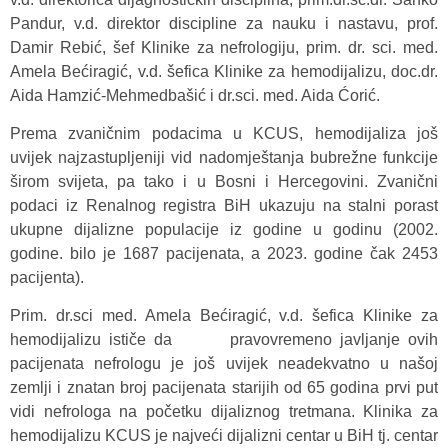
Pandur, v.d. direktor discipline za nauku i nastavu, prof.
Damir Rebić, šef Klinike za nefrologiju, prim. dr. sci. med.
Amela Bećiragić, v.d. šefica Klinike za hemodijalizu, doc.dr.
Aida Hamzić-Mehmedbašić i dr.sci. med. Aida Ćorić.
Prema zvaničnim podacima u KCUS, hemodijaliza još
uvijek najzastupljeniji vid nadomještanja bubrežne funkcije
širom svijeta, pa tako i u Bosni i Hercegovini. Zvanični
podaci iz Renalnog registra BiH ukazuju na stalni porast
ukupne dijalizne populacije iz godine u godinu (2002.
godine. bilo je 1687 pacijenata, a 2023. godine čak 2453
pacijenta).
Prim. dr.sci med. Amela Bećiragić, v.d. šefica Klinike za
hemodijalizu ističe da pravovremeno javljanje ovih
pacijenata nefrologu je još uvijek neadekvatno u našoj
zemlji i znatan broj pacijenata starijih od 65 godina prvi put
vidi nefrologa na početku dijaliznog tretmana. Klinika za
hemodijalizu KCUS je najveći dijalizni centar u BiH tj. centar