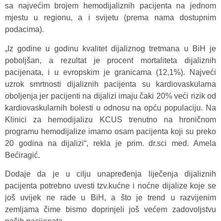
sa najvećim brojem hemodijaliznih pacijenta na jednom
mjestu u regionu, a i svijetu (prema nama dostupnim
podacima).
„Iz godine u godinu kvalitet dijaliznog tretmana u BiH je
poboljšan, a rezultat je procent mortaliteta dijaliznih
pacijenata, i u evropskim je granicama (12,1%). Najveći
uzrok smrtnosti dijaliznih pacijenta su kardiovaskularna
oboljenja jer pacijenti na dijalizi imaju čaki 20% veći rizik od
kardiovaskularnih bolesti u odnosu na opću populaciju. Na
Klinici za hemodijalizu KCUS trenutno na hroničnom
programu hemodijalize imamo osam pacijenta koji su preko
20 godina na dijalizi“, rekla je prim. dr.sci med. Amela
Bećiragić.
Dodaje da je u cilju unapređenja liječenja dijaliznih
pacijenta potrebno uvesti tzv.kućne i noćne dijalize koje se
još uvijek ne rade u BiH, a što je trend u razvijenim
zemljama čime bismo doprinjeli još većem zadovoljstvu