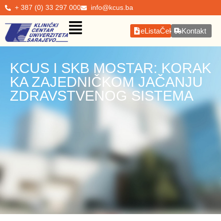
+ 387 (0) 33 297 000
info@kcus.ba
eListaČekanja
Kontakt
KCUS I SKB MOSTAR: KORAK
KA ZAJEDNIČKOM JAČANJU
ZDRAVSTVENOG SISTEMA