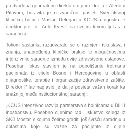
predvođena generalnim direktorom prim. doc. dr. Alenom
Pilavom, boravila je u zvaničnoj posjeti Sveučilišnoj
kliničkoj bolnici Mostar. Delegaciju KCUS-a ugostio je
direktor prof. dr. Ante Kvesić sa svojim timom ljekara i
saradnika.
Tokom sastanka razgovaralo se o razmjeni iskustava i
znanja, unapređenju kliničke prakse te mogućnostima
intenzivnije saradnje između dvije zdravstvene ustanove.
Poseban fokus stavljen je na poboljšanje tretmana
pacijenata iz cijele Bosne i Hercegovine u oblasti
dijagnostike, terapije i organizacije zdravstvene zaštite.
Direktor Pilav naglasio je da je posjeta važan korak ka
snažnijoj međuinstitucionalnoj saradnji:
„KCUS intenzivno razvija partnerstva s bolnicama u BiH i
inostranstvu. Posebno cijenimo rad i iskustvo kolega iz
SKB Mostar, s kojima želimo graditi još čvršću saradnju u
oblastima koje su važne za pacijente iz cijele