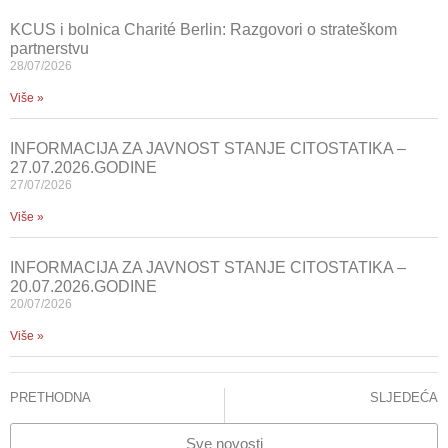
KCUS i bolnica Charité Berlin: Razgovori o strateškom
partnerstvu
28/07/2026
Više »
INFORMACIJA ZA JAVNOST STANJE CITOSTATIKA –
27.07.2026.GODINE
27/07/2026
Više »
INFORMACIJA ZA JAVNOST STANJE CITOSTATIKA –
20.07.2026.GODINE
20/07/2026
Više »
PRETHODNA
SLJEDEĆA
Uspješno izvedene dječije kardiohirurške operacije na otvorenom srcu u saradnji sa timom iz Republike Turske
KCUS: Početak razvoja programa transplantacije pluća u BiH
Sve novosti