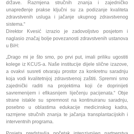
države. Razmjena stručnih znanja i zajedničko
unapređenje prakse ključni su za podizanje kvaliteta
zdravstvenih usluga i jačanje ukupnog zdravstvenog
sistema.“
Direktor Kvesić izrazio je zadovoljstvo posjetom i
naglasio značaj bolje povezanosti zdravstvenih ustanova
u BiH:
„Drago mi je što smo, po prvi put, imali priliku ugostiti
kolege iz KCUS-a. Naše institucije dijele slične izazove,
a ovakvi susreti otvaraju prostor za konkretnu saradnju
koja vodi kvalitetnijoj zdravstvenoj zaštiti. Spremni smo
zajednički raditi na projektima koji će doprinijeti
savremenijem i efikasnijem liječenju pacijenata.“ Obje
strane istakle su spremnost na kontinuiranu saradnju,
posebno u oblastima edukacije medicinskog kadra,
razmjene stručnih znanja te jačanja transplantacijskih i
interventnih programa.
Posjeta predstavlja početak intenzivnijeg partnerstva