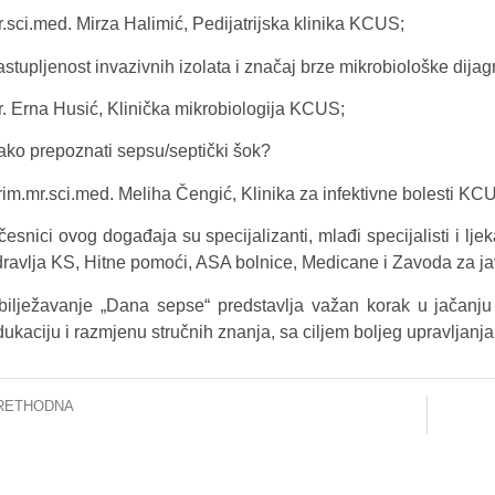
r.sci.med. Mirza Halimić, Pedijatrijska klinika KCUS;
astupljenost invazivnih izolata i značaj brze mikrobiološke dija
r. Erna Husić, Klinička mikrobiologija KCUS;
ako prepoznati sepsu/septički šok?
rim.mr.sci.med. Meliha Čengić, Klinika za infektivne bolesti KC
česnici ovog događaja su specijalizanti, mlađi specijalisti i l
dravlja KS, Hitne pomoći, ASA bolnice, Medicane i Zavoda za j
bilježavanje „Dana sepse“ predstavlja važan korak u jačanju
ukaciju i razmjenu stručnih znanja, sa ciljem boljeg upravljanja
RETHODNA
ANJE CITOSTATIKA