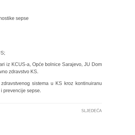
gnostike sepse
US;
jekari iz KCUS-a, Opće bolnice Sarajevo, JU Dom
avno zdravstvo KS.
 zdravstvenog sistema u KS kroz kontinuiranu
 i prevencije sepse.
SLJEDEĆA
OBAVIJEST – KOMEMORACIJA ZA PRIM. DR. SCI. DINU DIZDAREVIĆ – ŠPAGO