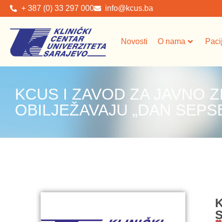
+ 387 (0) 33 297 000
info@kcus.ba
Novosti
O nama
Paci
KCUS I ZAVOD ZA JAVNO 
OBILJEŽAVAJU „DAN SEPS