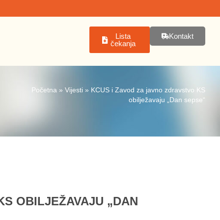
Lista
Kontakt
čekanja
Početna
»
Vijesti
»
KCUS i Zavod za javno zdravstvo KS
obilježavaju „Dan sepse“
KS OBILJEŽAVAJU „DAN