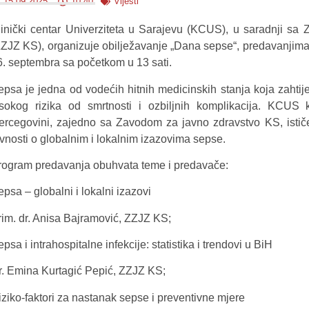
15.09.2025.
10:40
Vijesti
linički centar Univerziteta u Sarajevu (KCUS), u saradnji s
ZZJZ KS), organizuje obilježavanje „Dana sepse“, predavanjima
6. septembra sa početkom u 13 sati.
epsa je jedna od vodećih hitnih medicinskih stanja koja zahti
isokog rizika od smrtnosti i ozbiljnih komplikacija. KCU
ercegovini, zajedno sa Zavodom za javno zdravstvo KS, ističe
avnosti o globalnim i lokalnim izazovima sepse.
rogram predavanja obuhvata teme i predavače:
psa – globalni i lokalni izazovi
rim. dr. Anisa Bajramović, ZZJZ KS;
psa i intrahospitalne infekcije: statistika i trendovi u BiH
r. Emina Kurtagić Pepić, ZZJZ KS;
iziko-faktori za nastanak sepse i preventivne mjere