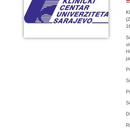
K
(
1
S
v
H
j
P
Se
P
Se
D
R