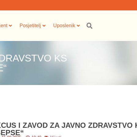
jent
Posjetitelj
Uposlenik
ZDRAVSTVO KS
E“
KCUS I ZAVOD ZA JAVNO ZDRAVSTVO 
SEPSE“