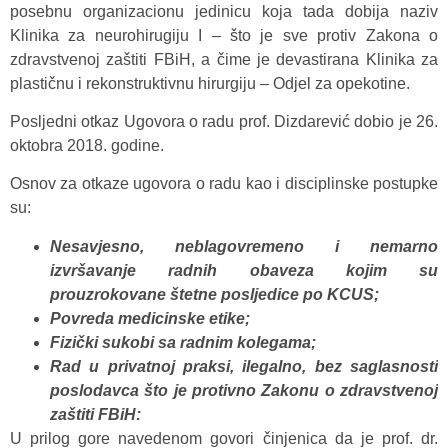
posebnu organizacionu jedinicu koja tada dobija naziv
Klinika za neurohirugiju I – što je sve protiv Zakona o
zdravstvenoj zaštiti FBiH, a čime je devastirana Klinika za
plastičnu i rekonstruktivnu hirurgiju – Odjel za opekotine.
Posljedni otkaz Ugovora o radu prof. Dizdarević dobio je 26.
oktobra 2018. godine.
Osnov za otkaze ugovora o radu kao i disciplinske postupke
su:
Nesavjesno, neblagovremeno i nemarno
izvršavanje radnih obaveza kojim su
prouzrokovane štetne posljedice po KCUS;
Povreda medicinske etike;
Fizički sukobi sa radnim kolegama;
Rad u privatnoj praksi, ilegalno, bez saglasnosti
poslodavca što je protivno Zakonu o zdravstvenoj
zaštiti FBiH:
U prilog gore navedenom govori činjenica da je prof. dr.