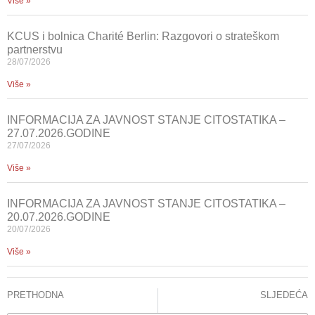
Više »
KCUS i bolnica Charité Berlin: Razgovori o strateškom
partnerstvu
28/07/2026
Više »
INFORMACIJA ZA JAVNOST STANJE CITOSTATIKA –
27.07.2026.GODINE
27/07/2026
Više »
INFORMACIJA ZA JAVNOST STANJE CITOSTATIKA –
20.07.2026.GODINE
20/07/2026
Više »
PRETHODNA
SLJEDEĆA
KCUS: OBILJEŽEN MEĐUNARODNI DANA TERAPIJE BOLI
Predavanje na temu : Monitoring dekubitusa kod pacijenata u socijalno zdravstvenim institucijama Kantona Sarajevo