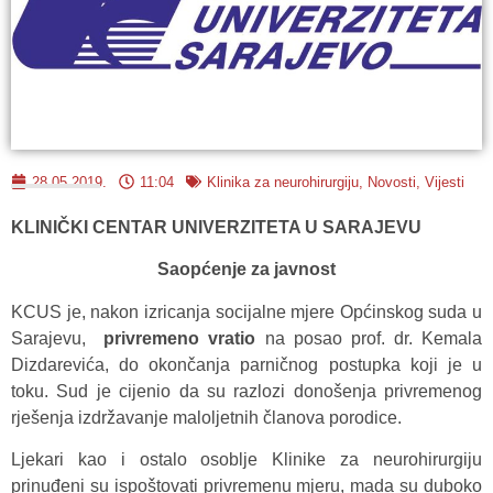
28.05.2019.
11:04
Klinika za neurohirurgiju
,
Novosti
,
Vijesti
KLINIČKI CENTAR UNIVERZITETA U SARAJEVU
Saopćenje za javnost
KCUS je, nakon izricanja socijalne mjere Općinskog suda u
Sarajevu,
privremeno vratio
na posao prof. dr. Kemala
Dizdarevića, do okončanja parničnog postupka koji je u
toku. Sud je cijenio da su razlozi donošenja privremenog
rješenja izdržavanje maloljetnih članova porodice.
Ljekari kao i ostalo osoblje Klinike za neurohirurgiju
prinuđeni su ispoštovati privremenu mjeru, mada su duboko