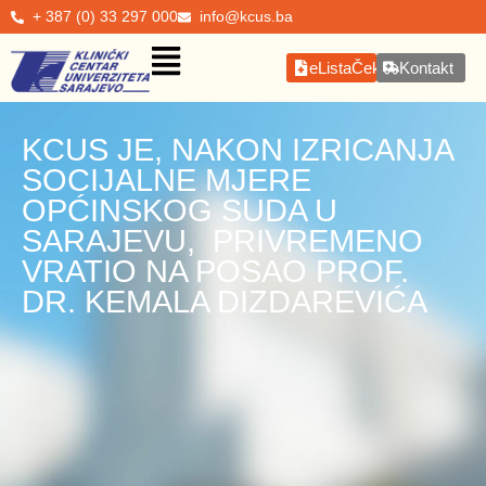
+ 387 (0) 33 297 000
info@kcus.ba
eListaČekanja
Kontakt
KCUS JE, NAKON IZRICANJA
SOCIJALNE MJERE
OPĆINSKOG SUDA U
SARAJEVU, PRIVREMENO
VRATIO NA POSAO PROF.
DR. KEMALA DIZDAREVIĆA