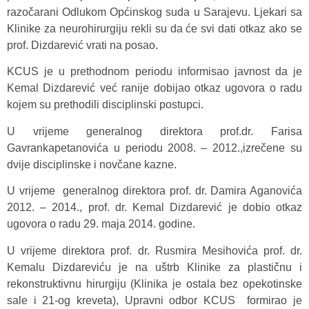
razočarani Odlukom Općinskog suda u Sarajevu. Ljekari sa
Klinike za neurohirurgiju rekli su da će svi dati otkaz ako se
prof. Dizdarević vrati na posao.
KCUS je u prethodnom periodu informisao javnost da je
Kemal Dizdarević već ranije dobijao otkaz ugovora o radu
kojem su prethodili disciplinski postupci.
U vrijeme generalnog direktora prof.dr. Farisa
Gavrankapetanovića u periodu 2008. – 2012.,izrečene su
dvije disciplinske i novčane kazne.
U vrijeme generalnog direktora prof. dr. Damira Aganovića
2012. – 2014., prof. dr. Kemal Dizdarević je dobio otkaz
ugovora o radu 29. maja 2014. godine.
U vrijeme direktora prof. dr. Rusmira Mesihovića prof. dr.
Kemalu Dizdareviću je na uštrb Klinike za plastičnu i
rekonstruktivnu hirurgiju (Klinika je ostala bez opekotinske
sale i 21-og kreveta), Upravni odbor KCUS formirao je