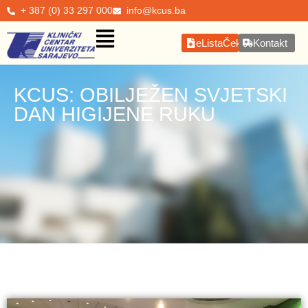
+ 387 (0) 33 297 000
info@kcus.ba
eListaČekanja
Kontakt
KCUS: OBILJEŽEN SVJETSKI
DAN HIGIJENE RUKU