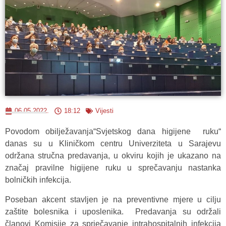
06.05.2022.
18:12
Vijesti
Povodom obilježavanja“Svjetskog dana higijene ruku“
danas su u Kliničkom centru Univerziteta u Sarajevu
održana stručna predavanja, u okviru kojih je ukazano na
značaj pravilne higijene ruku u sprečavanju nastanka
bolničkih infekcija.
Poseban akcent stavljen je na preventivne mjere u cilju
zaštite bolesnika i uposlenika. Predavanja su održali
članovi Komisije za sprječavanje intrahospitalnih infekcija