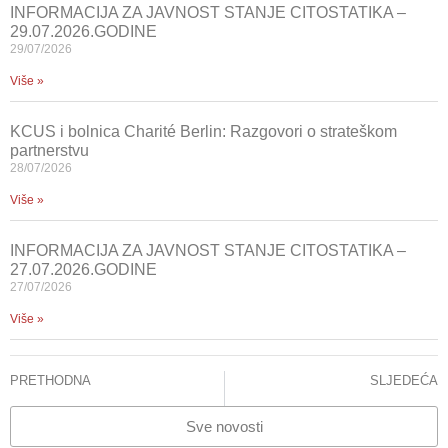
INFORMACIJA ZA JAVNOST STANJE CITOSTATIKA –
29.07.2026.GODINE
29/07/2026
Više »
KCUS i bolnica Charité Berlin: Razgovori o strateškom
partnerstvu
28/07/2026
Više »
INFORMACIJA ZA JAVNOST STANJE CITOSTATIKA –
27.07.2026.GODINE
27/07/2026
Više »
PRETHODNA
SLJEDEĆA
Nizama Muminović: Ortopedi KCUS-a vratili su me na noge, nakon osam mjeseci nepokretnosti i bolova
LINCENDER-CVIJETIĆ, LIDIJA, PREVLJAK, SABINA, VEGAR-ZUBOVIĆ, SANDRA, JAGANJAC, SUAD – RADIOLOGIJA URINARNOG TRAKTA
Sve novosti