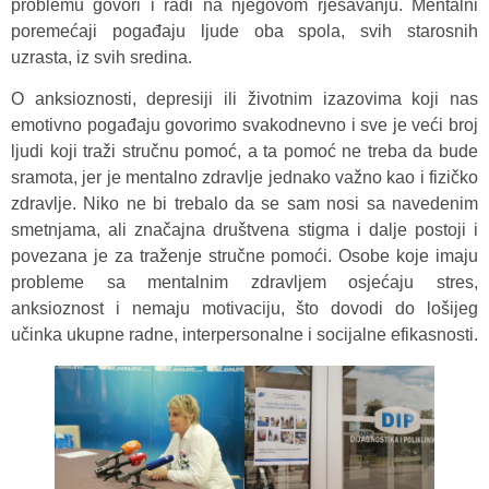
problemu govori i radi na njegovom rješavanju. Mentalni
poremećaji pogađaju ljude oba spola, svih starosnih
uzrasta, iz svih sredina.
O anksioznosti, depresiji ili životnim izazovima koji nas
emotivno pogađaju govorimo svakodnevno i sve je veći broj
ljudi koji traži stručnu pomoć, a ta pomoć ne treba da bude
sramota, jer je mentalno zdravlje jednako važno kao i fizičko
zdravlje. Niko ne bi trebalo da se sam nosi sa navedenim
smetnjama, ali značajna društvena stigma i dalje postoji i
povezana je za traženje stručne pomoći. Osobe koje imaju
probleme sa mentalnim zdravljem osjećaju stres,
anksioznost i nemaju motivaciju, što dovodi do lošijeg
učinka ukupne radne, interpersonalne i socijalne efikasnosti.