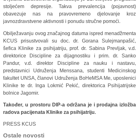
stoljećem depresije. Takva prevalencija (pojavnost)
obavezuje nas na pravovremeno djelovanje kroz
javnozdravstvene aktivnosti i ponudu stručne pomoći.
Obilježavanju ovog značajnog datuma ispred menadžmenta
KCUS prisustvovali su doc. dr. Gorana Sulejmanpašić,
šefica Klinike za psihijatriju, prof. dr. Sabina Prevljak, v.d.
direktorice Discipline za dijagnostiku i prim. dr. Sanko
Pandur, v.d. direktor Discipline za nauku i nastavu,
predstavnici Udruženja Menssana, studenti Medicinskog
fakultet UNSA, članovi Udruženja BoHeMSA Me, uposlenici
Klinike te dr. Inga Lokmić Pekić, direktorica Psihijatrijske
bolnice Jagomir.
Također, u prostoru DIP-a održana je i prodajna izložba
radova pacijenata Klinike za psihijatriju.
PRESS KCUS
Ostale novosti