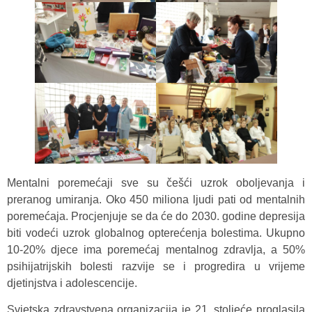
Mentalni poremećaji sve su češći uzrok oboljevanja i
preranog umiranja. Oko 450 miliona ljudi pati od mentalnih
poremećaja. Procjenjuje se da će do 2030. godine depresija
biti vodeći uzrok globalnog opterećenja bolestima. Ukupno
10-20% djece ima poremećaj mentalnog zdravlja, a 50%
psihijatrijskih bolesti razvije se i progredira u vrijeme
djetinjstva i adolescencije.
Svjetska zdravstvena organizacija je 21. stoljeće proglasila