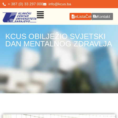
+ 387 (0) 33 297 000
info@kcus.ba
eListaČekanja
Kontakt
KCUS OBILJEŽIO SVJETSKI
DAN MENTALNOG ZDRAVLJA