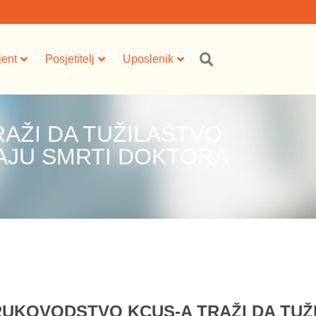
jent
Posjetitelj
Uposlenik
AŽI DA TUŽILAŠTVO
AJU SMRTI DOKTORA
RUKOVODSTVO KCUS-A TRAŽI DA TUŽ