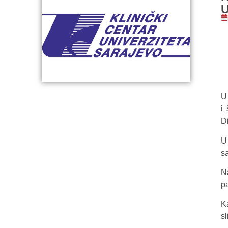
U
i
D
U
s
N
pa
K
s