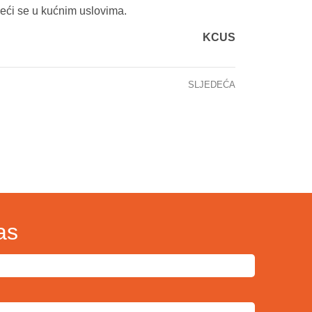
ečeći se u kućnim uslovima.
KCUS
SLJEDEĆA
Održan sastanak predstavnika UN-a i WHO sa generalnom direktoricom KCUS Neminovno sprovođenje zdravstvene reforme
as