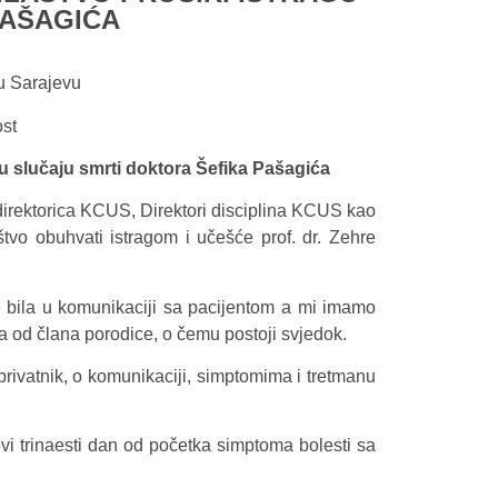
PAŠAGIĆA
 u Sarajevu
ost
u slučaju smrti doktora Šefika Pašagića
a direktorica KCUS, Direktori disciplina KCUS kao
štvo obuhvati istragom i učešće prof. dr. Zehre
je bila u komunikaciji sa pacijentom a mi imamo
a od člana porodice, o čemu postoji svjedok.
privatnik, o komunikaciji, simptomima i tretmanu
vi trinaesti dan od početka simptoma bolesti sa