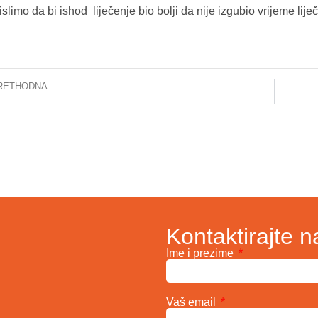
slimo da bi ishod liječenje bio bolji da nije izgubio vrijeme lij
RETHODNA
Prvi na balkanu: KCUS pustio u rad aparat za serološku analizu antitijela na COVID-19
Kontaktirajte n
Ime i prezime
Vaš email