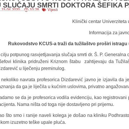
U SLUČAJU SMRTI DOKTORA ŠEFIKA 
15.04.2020.
10:28
Vijesti
Klinički centar Univerziteta
Informacija za javn
Rukovodstvo KCUS-a traži da tužilaštvo proširi istragu 
 cilju potpunog rasvjetljavanja slučaja smrti dr. Š. P. Generaln
 šefovi klinika pridruženi Kriznom štabu zahtijevaju da Tužila
izdarević u liječenju preminulog.
 nekoliko navrata profesorica Dizdarević javno je izjavila da 
aznanja da ga je liječila u kućnim uslovima, privatno angažovan
adamo se da je profesorica vodila evidenciju, kao registrovani 
cijenta. Nama ništa od toga nije dostavljeno pri prijemu.
ao što smo i ranije naveli kolega je došao na kliniku Podhrasto
likom izuzetno teške upale pluća.