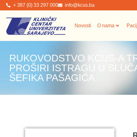
+ 387 (0) 33 297 000
info@kcus.ba
Novosti
O nama
Paci
RUKOVODSTVO KCUS-A TR
PROŠIRI ISTRAGU U SLUČ
ŠEFIKA PAŠAGIĆA