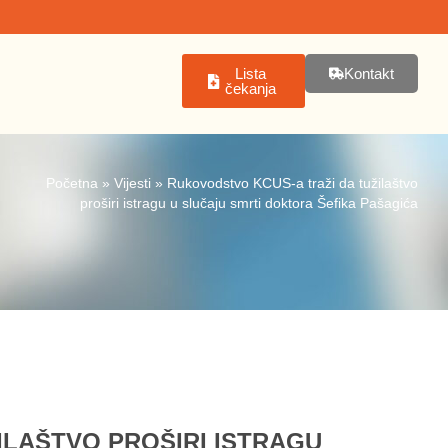
Lista
Kontakt
čekanja
Početna
»
Vijesti
»
Rukovodstvo KCUS-a traži da tužilaštvo
proširi istragu u slučaju smrti doktora Šefika Pašagića
ILAŠTVO PROŠIRI ISTRAGU