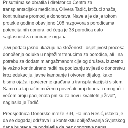
Prisutnima se obratila i direktorica Centra za
transplantacijsku medicinu, Olivera Tadić, ističući značaj
kontinuirane promocije donorstva. Navela je da je tokom
protekle godine obavljeno 108 razgovora s porodicama
potencijalnih donora, od čega je 38 porodica dalo
saglasnost za doniranje organa.
„Ovi podaci jasno ukazuju na složenost i osjetljivost procesa
donošenja odluka u najtežim trenucima za porodice, ali i na
potrebu za dodatnim angažmanom cijelog društva. Izuzetno
je važno kontinuirano raditi na podizanju svijesti o donorstvu
kroz edukaciju, javne kampanje i otvoren dijalog, kako
bismo ojačali povjerenje građana u transplantacijski sistem.
Samo na taj način možemo povećati broj donora i omogućiti
većem broju pacijenata priliku za novi i kvalitetniji život“,
naglasila je Tadić.
Predsjednica Donorske mreže BiH, Halima Resić, istakla je
da se događaj održava i u kontekstu obilježavanja Svjetskog
dana bubrega, te podsjetila da bez donorstva nema