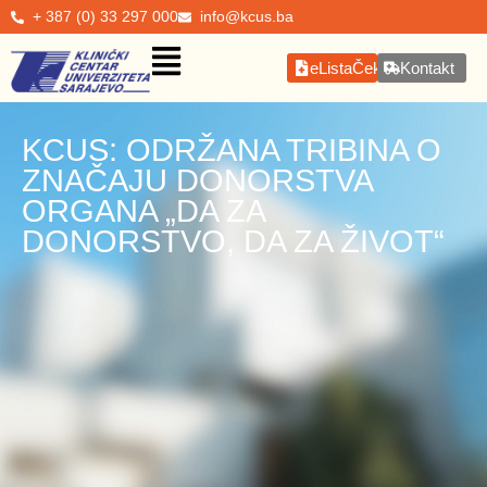
+ 387 (0) 33 297 000
info@kcus.ba
eListaČekanja
Kontakt
KCUS: ODRŽANA TRIBINA O
ZNAČAJU DONORSTVA
ORGANA „DA ZA
DONORSTVO, DA ZA ŽIVOT“