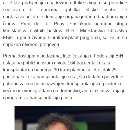
dr. Pilav, podsjećajući na težinu odluke s kojom se porodice
suočavaju u trenucima gubitka bliske osobe, te
naglašavajući da je doniranje organa jedan od najhumanijih
činova. Prim. doc. dr. Pilav je istaknuo ogromnu ulogu
Ministarstva civilnih poslova BIH i Ministarstva zdravstva
FBiH u pridruživanju Eurotransplant programu, sa kojim su
napokon otvoreni pregovori.
Prema dostupnim podacima, liste čekanja u Federaciji BiH
ostaju na približno istom nivou: 164 pacijenta čekaju
transplantaciju bubrega, 30 transplantaciju jetre, dok 25
pacijenata čeka transplantaciju srca, što dodatno potvrđuje
potrebu za snažnijim razvojem transplantacijskog sistema i
većim odzivom građana na donorstvo, au u fazi usvajanja je
i program za transplantaciju pluća.