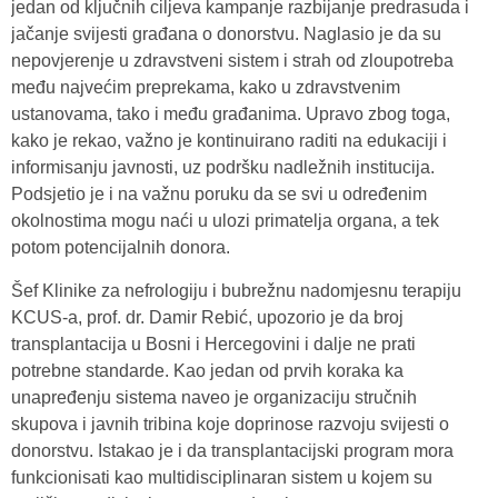
jedan od ključnih ciljeva kampanje razbijanje predrasuda i
jačanje svijesti građana o donorstvu. Naglasio je da su
nepovjerenje u zdravstveni sistem i strah od zloupotreba
među najvećim preprekama, kako u zdravstvenim
ustanovama, tako i među građanima. Upravo zbog toga,
kako je rekao, važno je kontinuirano raditi na edukaciji i
informisanju javnosti, uz podršku nadležnih institucija.
Podsjetio je i na važnu poruku da se svi u određenim
okolnostima mogu naći u ulozi primatelja organa, a tek
potom potencijalnih donora.
Šef Klinike za nefrologiju i bubrežnu nadomjesnu terapiju
KCUS-a, prof. dr. Damir Rebić, upozorio je da broj
transplantacija u Bosni i Hercegovini i dalje ne prati
potrebne standarde. Kao jedan od prvih koraka ka
unapređenju sistema naveo je organizaciju stručnih
skupova i javnih tribina koje doprinose razvoju svijesti o
donorstvu. Istakao je i da transplantacijski program mora
funkcionisati kao multidisciplinaran sistem u kojem su