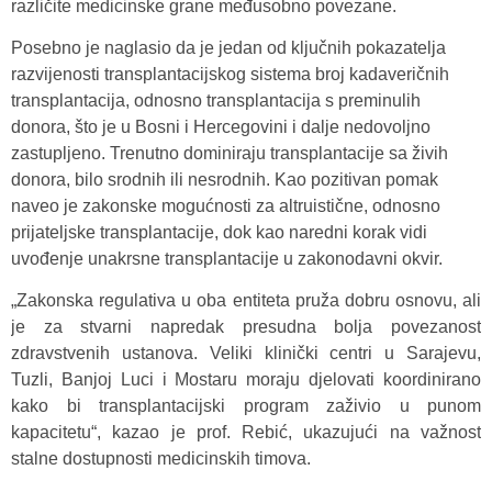
različite medicinske grane međusobno povezane.
Posebno je naglasio da je jedan od ključnih pokazatelja
razvijenosti transplantacijskog sistema broj kadaveričnih
transplantacija, odnosno transplantacija s preminulih
donora, što je u Bosni i Hercegovini i dalje nedovoljno
zastupljeno. Trenutno dominiraju transplantacije sa živih
donora, bilo srodnih ili nesrodnih. Kao pozitivan pomak
naveo je zakonske mogućnosti za altruistične, odnosno
prijateljske transplantacije, dok kao naredni korak vidi
uvođenje unakrsne transplantacije u zakonodavni okvir.
„Zakonska regulativa u oba entiteta pruža dobru osnovu, ali
je za stvarni napredak presudna bolja povezanost
zdravstvenih ustanova. Veliki klinički centri u Sarajevu,
Tuzli, Banjoj Luci i Mostaru moraju djelovati koordinirano
kako bi transplantacijski program zaživio u punom
kapacitetu“, kazao je prof. Rebić, ukazujući na važnost
stalne dostupnosti medicinskih timova.