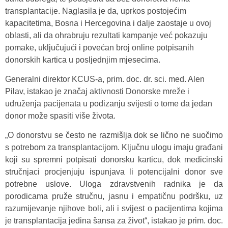
transplantacije. Naglasila je da, uprkos postojećim
kapacitetima, Bosna i Hercegovina i dalje zaostaje u ovoj
oblasti, ali da ohrabruju rezultati kampanje već pokazuju
pomake, uključujući i povećan broj online potpisanih
donorskih kartica u posljednjim mjesecima.
Generalni direktor KCUS-a, prim. doc. dr. sci. med. Alen
Pilav, istakao je značaj aktivnosti Donorske mreže i
udruženja pacijenata u podizanju svijesti o tome da jedan
donor može spasiti više života.
„O donorstvu se često ne razmišlja dok se lično ne suočimo
s potrebom za transplantacijom. Ključnu ulogu imaju građani
koji su spremni potpisati donorsku karticu, dok medicinski
stručnjaci procjenjuju ispunjava li potencijalni donor sve
potrebne uslove. Uloga zdravstvenih radnika je da
porodicama pruže stručnu, jasnu i empatičnu podršku, uz
razumijevanje njihove boli, ali i svijest o pacijentima kojima
je transplantacija jedina šansa za život“, istakao je prim. doc.