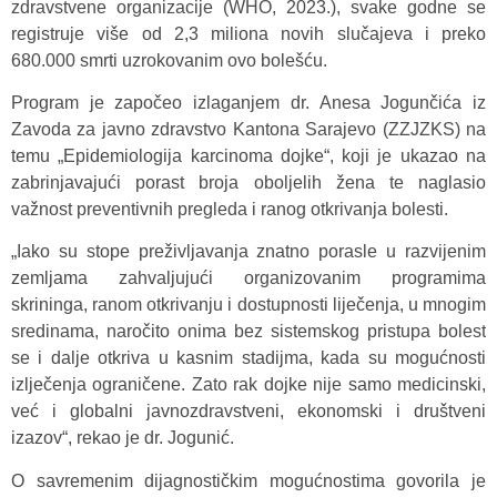
zdravstvene organizacije (WHO, 2023.), svake godne se
registruje više od 2,3 miliona novih slučajeva i preko
680.000 smrti uzrokovanim ovo bolešću.
Program je započeo izlaganjem dr. Anesa Jogunčića iz
Zavoda za javno zdravstvo Kantona Sarajevo (ZZJZKS) na
temu „Epidemiologija karcinoma dojke“, koji je ukazao na
zabrinjavajući porast broja oboljelih žena te naglasio
važnost preventivnih pregleda i ranog otkrivanja bolesti.
„Iako su stope preživljavanja znatno porasle u razvijenim
zemljama zahvaljujući organizovanim programima
skrininga, ranom otkrivanju i dostupnosti liječenja, u mnogim
sredinama, naročito onima bez sistemskog pristupa bolest
se i dalje otkriva u kasnim stadijma, kada su mogućnosti
izlječenja ograničene. Zato rak dojke nije samo medicinski,
već i globalni javnozdravstveni, ekonomski i društveni
izazov“, rekao je dr. Jogunić.
O savremenim dijagnostičkim mogućnostima govorila je