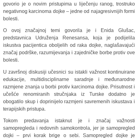
govorio je o novim pristupima u liječenju ranog, trostruko
negativnog karcinoma dojke – jedne od najagresivnijih formi
bolesti.
O ovoj značajnoj temi govorila je i Enida Glušac,
predstavnica Udruženja Renesansa, koja je podijelila
iskustva pacijentica oboljelih od raka dojke, naglašavajući
značaj podrške, razumijevanja i zajedničke borbe protiv ove
bolesti.
U završnoj diskusiji učesnici su istakli važnost kontinuirane
edukacije, multidisciplinarne saradnje i međunarodne
razmjene znanja u borbi protiv karcinoma dojke. Prisutnost i
učešće renomiranih stručnjaka iz Turske dodatno je
obogatilo skup i doprinijelo razmjeni savremenih iskustava i
terapijskih pristupa.
Tokom predavanja istaknut je i značaj važnosti
samopregleda i redovnih samokontrola, jer je samopregled
dojki – prvi korak brige o sebi. Samopregled dojke je