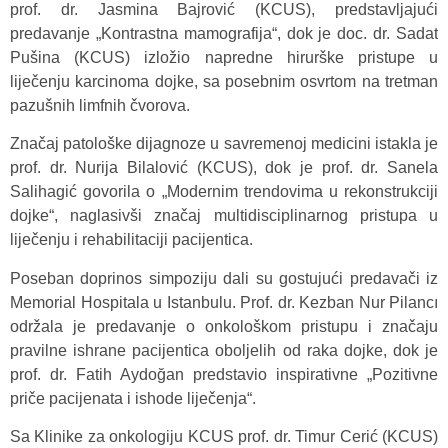
prof. dr. Jasmina Bajrović (KCUS), predstavljajući
predavanje „Kontrastna mamografija“, dok je doc. dr. Sadat
Pušina (KCUS) izložio napredne hirurške pristupe u
liječenju karcinoma dojke, sa posebnim osvrtom na tretman
pazušnih limfnih čvorova.
Značaj patološke dijagnoze u savremenoj medicini istakla je
prof. dr. Nurija Bilalović (KCUS), dok je prof. dr. Sanela
Salihagić govorila o „Modernim trendovima u rekonstrukciji
dojke“, naglasivši značaj multidisciplinarnog pristupa u
liječenju i rehabilitaciji pacijentica.
Poseban doprinos simpoziju dali su gostujući predavači iz
Memorial Hospitala u Istanbulu. Prof. dr. Kezban Nur Pilancı
održala je predavanje o onkološkom pristupu i značaju
pravilne ishrane pacijentica oboljelih od raka dojke, dok je
prof. dr. Fatih Aydoğan predstavio inspirativne „Pozitivne
priče pacijenata i ishode liječenja“.
Sa Klinike za onkologiju KCUS prof. dr. Timur Cerić (KCUS)