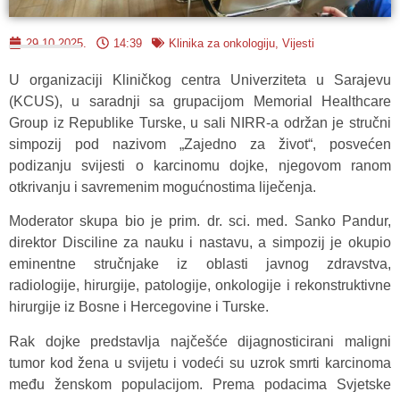
29.10.2025.
14:39
Klinika za onkologiju
,
Vijesti
U organizaciji Kliničkog centra Univerziteta u Sarajevu
(KCUS), u saradnji sa grupacijom Memorial Healthcare
Group iz Republike Turske, u sali NIRR-a održan je stručni
simpozij pod nazivom „Zajedno za život“, posvećen
podizanju svijesti o karcinomu dojke, njegovom ranom
otkrivanju i savremenim mogućnostima liječenja.
Moderator skupa bio je prim. dr. sci. med. Sanko Pandur,
direktor Disciline za nauku i nastavu, a simpozij je okupio
eminentne stručnjake iz oblasti javnog zdravstva,
radiologije, hirurgije, patologije, onkologije i rekonstruktivne
hirurgije iz Bosne i Hercegovine i Turske.
Rak dojke predstavlja najčešće dijagnosticirani maligni
tumor kod žena u svijetu i vodeći su uzrok smrti karcinoma
među ženskom populacijom. Prema podacima Svjetske