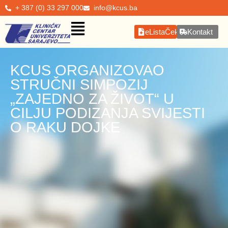
+ 387 (0) 33 297 000
info@kcus.ba
eListaČekanja
Kontakt
KCUS ORGANIZOVAO
STRUČNI SIMPOZIJ
„ZAJEDNO ZA ŽIVOT“ U
CILJU PODIZANJA SVIJESTI
O RAKU DOJKE