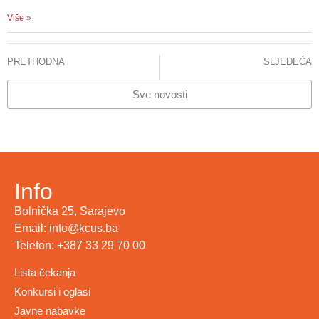
Više »
PRETHODNA
SLJEDEĆA
KCUS ORGANIZIRA PRVU NAUČNO -STRUČNU KONFERENCIJU „MOĆ MIKROBIOMA“
KCUS ORGANIZIRA PRVU NAUČNO -STRUČNU KONFERENCIJU „MOĆ MIKROBIOMA“
Sve novosti
Info
Bolnička 25, Sarajevo
Email: info@kcus.ba
Telefon: +387 33 29 70 00
Lista čekanja
Konkursi i oglasi
Javne nabavke