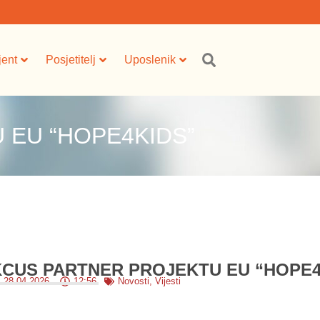
jent
Posjetitelj
Uposlenik
 EU “HOPE4KIDS”
KCUS PARTNER PROJEKTU EU “HOPE4
28.04.2026.
12:56
Novosti
,
Vijesti