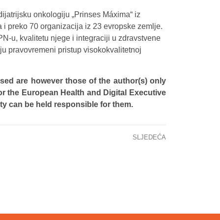
ijatrijsku onkologiju „Prinses Máxima“ iz
a i preko 70 organizacija iz 23 evropske zemlje.
-u, kvalitetu njege i integraciji u zdravstvene
ju pravovremeni pristup visokokvalitetnoj
ed are however those of the author(s) only
or the European Health and Digital Executive
ty can be held responsible for them.
SLJEDEĆA
NA KCUS-u USPJEŠNO ODSTRANJEN GIGANTSKI RETROPERITONEALNI TUMOR TEŽAK VIŠE OD 11 KILOGRAMA