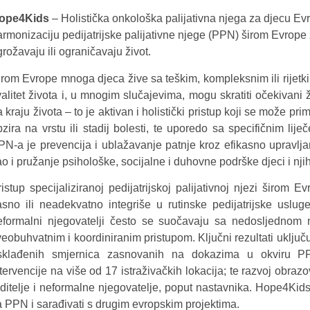
ope4Kids
– Holistička onkološka palijativna njega za djecu Evro
armonizaciju pedijatrijske palijativne njege (PPN) širom Evrope 
rožavaju ili ograničavaju život.
irom Evrope mnoga djeca žive sa teškim, kompleksnim ili rijetk
valitet života i, u mnogim slučajevima, mogu skratiti očekivani
 kraju života – to je aktivan i holistički pristup koji se može pr
bzira na vrstu ili stadij bolesti, te uporedo sa specifičnim lij
PN-a je prevencija i ublažavanje patnje kroz efikasno upravl
ao i pružanje psihološke, socijalne i duhovne podrške djeci i n
ristup specijaliziranoj pedijatrijskoj palijativnoj njezi širom
asno ili neadekvatno integriše u rutinske pedijatrijske uslug
eformalni njegovatelji često se suočavaju sa nedosljedno
veobuhvatnim i koordiniranim pristupom. Ključni rezultati uklju
sklađenih smjernica zasnovanih na dokazima u okviru PPN-
ntervencije na više od 17 istraživačkih lokacija; te razvoj obra
oditelje i neformalne njegovatelje, poput nastavnika. Hope4Kids
a PPN i sarađivati s drugim evropskim projektima.