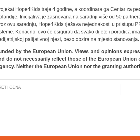
rojekat Hope4Kids traje 4 godine, a koordinara ga Centar za ped
landije. Inicijativa je zasnovana na saradnji više od 50 partner
roz ovu saradnju, Hope4Kids rješava nejednakosti u pristupu PPN
isteme. Konačno, ovo će osigurati da svako dijete i porodica ima
dijatrijskoj palijativnoj njezi, bezo obzira na mjesto stanovanja.
unded by the European Union. Views and opinions express
nd do not necessarily reflect those of the European Union 
gency. Neither the European Union nor the granting authori
RETHODNA
dnjom medonosnog bilja započeto uređenje parka za pacijente i osoblje