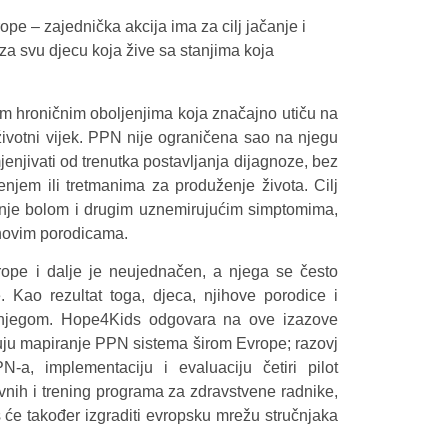
pe – zajednička akcija ima za cilj jačanje i
za svu djecu koja žive sa stanjima koja
im hroničnim oboljenjima koja značajno utiču na
 životni vijek. PPN nije ograničena sao na njegu
imjenjivati od trenutka postavljanja dijagnoze, bez
ečenjem ili tretmanima za produženje života. Cilj
janje bolom i drugim uznemirujućim simptomima,
jihovim porodicama.
 Evrope i dalje je neujednačen, a njega se često
e. Kao rezultat toga, djeca, njihove porodice i
m njegom. Hope4Kids odgovara na ove izazove
čuju mapiranje PPN sistema širom Evrope; razovj
a, implementaciju i evaluaciju četiri pilot
zovnih i trening programa za zdravstvene radnike,
 će također izgraditi evropsku mrežu stručnjaka