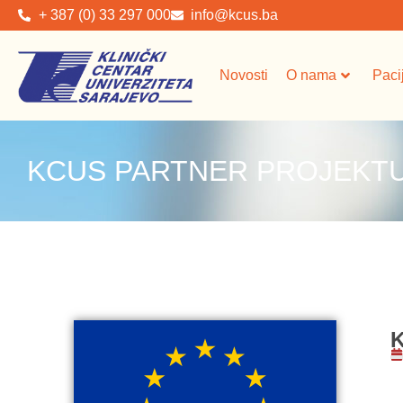
+ 387 (0) 33 297 000
info@kcus.ba
Novosti
O nama
Paci
KCUS PARTNER PROJEKTU