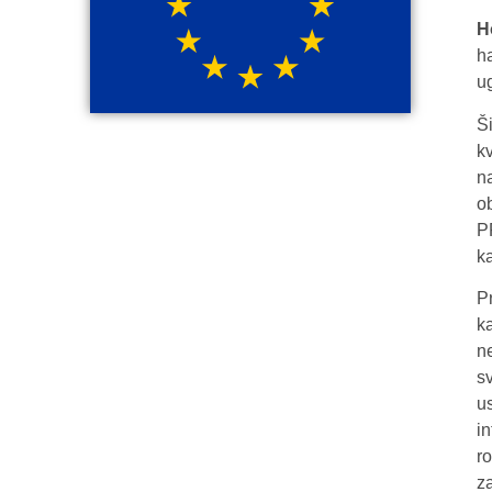
H
h
ug
Š
k
na
o
P
k
P
k
n
s
u
i
r
z