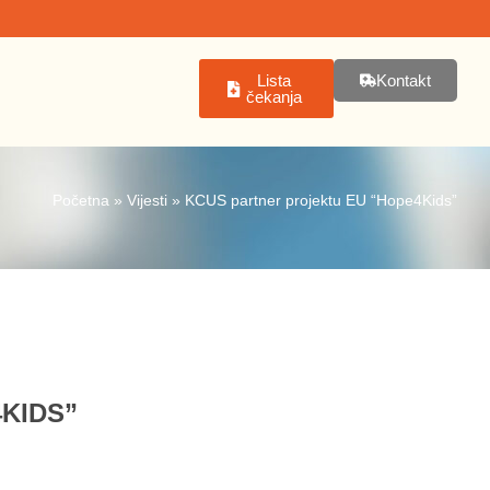
Lista
Kontakt
čekanja
Početna
»
Vijesti
»
KCUS partner projektu EU “Hope4Kids”
KIDS”