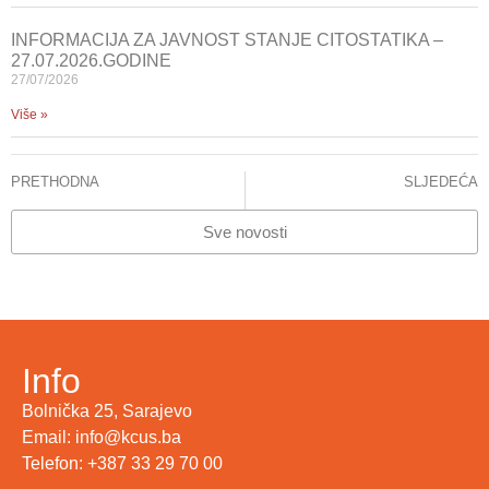
INFORMACIJA ZA JAVNOST STANJE CITOSTATIKA –
27.07.2026.GODINE
27/07/2026
Više »
PRETHODNA
SLJEDEĆA
Glumci Sarajevskog ratnog teatra u posjeti najmlađim pacijentima
Stanje – Citostatici
Sve novosti
Info
Bolnička 25, Sarajevo
Email: info@kcus.ba
Telefon: +387 33 29 70 00