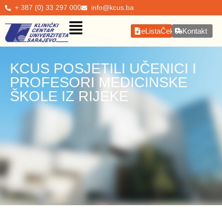
+ 387 (0) 33 297 000
info@kcus.ba
eListaČekanja
Kontakt
KCUS POSJETILI UČENICI I
PROFESORI MEDICINSKE
ŠKOLE IZ RIJEKE