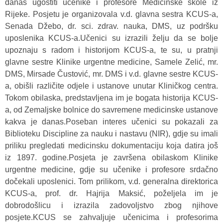
danas ugostiti učenike i profesore Medicinske škole iz
Rijeke. Posjetu je organizovala v.d. glavna sestra KCUS-a,
Senada Džebo, dr. sci. zdrav. nauka, DMS, uz podršku
uposlenika KCUS-a.Učenici su izrazili želju da se bolje
upoznaju s radom i historijom KCUS-a, te su, u pratnji
glavne sestre Klinike urgentne medicine, Samele Zelić, mr.
DMS, Mirsade Čustović, mr. DMS i v.d. glavne sestre KCUS-
a, obišli različite odjele i ustanove unutar Kliničkog centra.
Tokom obilaska, predstavljena im je bogata historija KCUS-
a, od Zemaljske bolnice do savremene medicinske ustanove
kakva je danas.Poseban interes učenici su pokazali za
Biblioteku Discipline za nauku i nastavu (NIR), gdje su imali
priliku pregledati medicinsku dokumentaciju koja datira još
iz 1897. godine.Posjeta je završena obilaskom Klinike
urgentne medicine, gdje su učenike i profesore srdačno
dočekali uposlenici. Tom prilikom, v.d. generalna direktorica
KCUS-a, prof. dr. Hajrija Maksić, poželjela im je
dobrodošlicu i izrazila zadovoljstvo zbog njihove
posjete.KCUS se zahvaljuje učenicima i profesorima