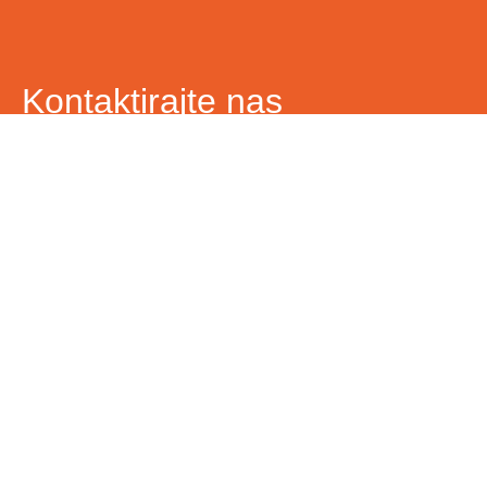
Kontaktirajte nas
Ime i prezime
Vaš email
Telefon
Poruka