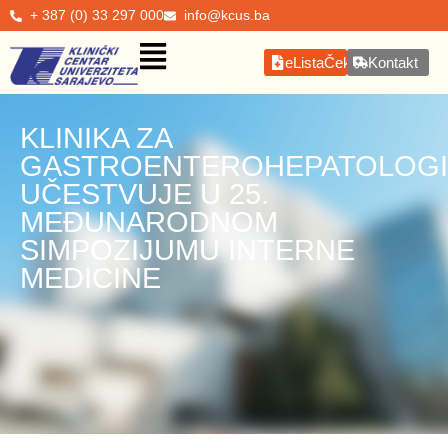
+ 387 (0) 33 297 000
info@kcus.ba
eListaČekanja
Kontakt
KLINIKA ZA
GASTROENTEROHEPATOLOGI
UČESTVUJE U 25.
MEĐUNARODNOM
SIMPOZIJUMU INTERNE
MEDICINE