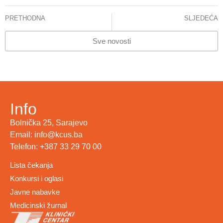
PRETHODNA
SLJEDEĆA
STANJE CITOSTATIKA – 14.07. 2025.godine
Zdravstvene ustanove u KS žele bolje uslove za pacijente oboljele od celijakije
Sve novosti
Info
Bolnička 25, Sarajevo
Email: info@kcus.ba
Telefon: +387 33 29 70 00
Lista čekanja
Konkursi i oglasi
Javne nabavke
Medicinski žurnal