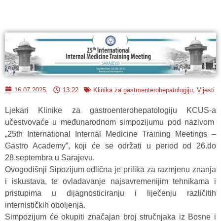
16.07.2025.
13:22
Klinika za gastroenterohepatologiju
,
Vijesti
Ljekari Klinike za gastroenterohepatologiju KCUS-a
učestvovaće u međunarodnom simpozijumu pod nazivom
„25th International Internal Medicine Training Meetings –
Gastro Academy”, koji će se održati u period od 26.do
28.septembra u Sarajevu.
Ovogodišnji Sipozijum odlična je prilika za razmjenu znanja
i iskustava, te ovladavanje najsavremenijim tehnikama i
pristupima u dijagnosticiranju i liječenju različitih
internističkih oboljenja.
Simpozijum će okupiti značajan broj stručnjaka iz Bosne i