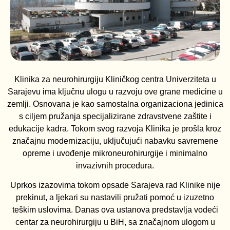
Klinika za neurohirurgiju Kliničkog centra Univerziteta u
Sarajevu ima ključnu ulogu u razvoju ove grane medicine u
zemlji. Osnovana je kao samostalna organizaciona jedinica
s ciljem pružanja specijalizirane zdravstvene zaštite i
edukacije kadra. Tokom svog razvoja Klinika je prošla kroz
značajnu modernizaciju, uključujući nabavku savremene
opreme i uvođenje mikroneurohirurgije i minimalno
invazivnih procedura.
Uprkos izazovima tokom opsade Sarajeva rad Klinike nije
prekinut, a ljekari su nastavili pružati pomoć u izuzetno
teškim uslovima. Danas ova ustanova predstavlja vodeći
centar za neurohirurgiju u BiH, sa značajnom ulogom u