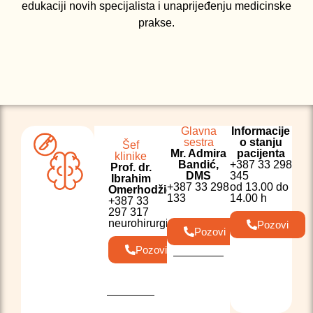
edukaciji novih specijalista i unaprijeđenju medicinske
prakse.
Glavna
Informacije
sestra
o stanju
Šef
Mr. Admira
pacijenta
klinike
Bandić,
+387 33 298
Prof. dr.
DMS
345
Ibrahim
+387 33 298
od 13.00 do
Omerhodžić
133
14.00 h
+387 33
297 317
neurohirurgija@kcus.ba
Pozovi
Pozovi
Pozovi