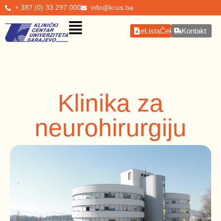
+ 387 (0) 33 297 000
info@kcus.ba
eListaČekanja
Kontakt
Klinika za
neurohirurgiju