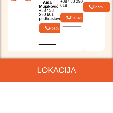
+387 33 290
Aida
618
Mujaković
Pozovi
+387 33
290 601
Pozovi
podhrastovi@kcus.ba
Pozovi
LOKACIJA