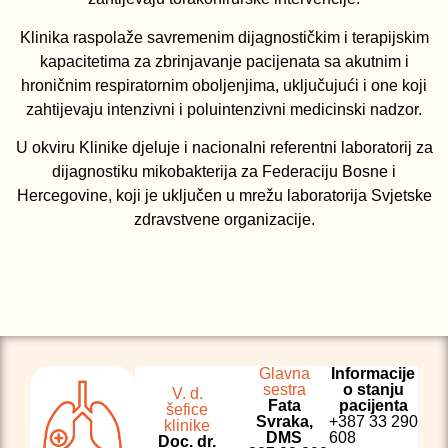
Klinika raspolaže savremenim dijagnostičkim i terapijskim
kapacitetima za zbrinjavanje pacijenata sa akutnim i
hroničnim respiratornim oboljenjima, uključujući i one koji
zahtijevaju intenzivni i poluintenzivni medicinski nadzor.
U okviru Klinike djeluje i nacionalni referentni laboratorij za
dijagnostiku mikobakterija za Federaciju Bosne i
Hercegovine, koji je uključen u mrežu laboratorija Svjetske
zdravstvene organizacije.
Glavna
Informacije
sestra
o stanju
V. d.
Fata
pacijenta
šefice
Svraka,
+387 33 290
klinike
DMS
608
Doc. dr.