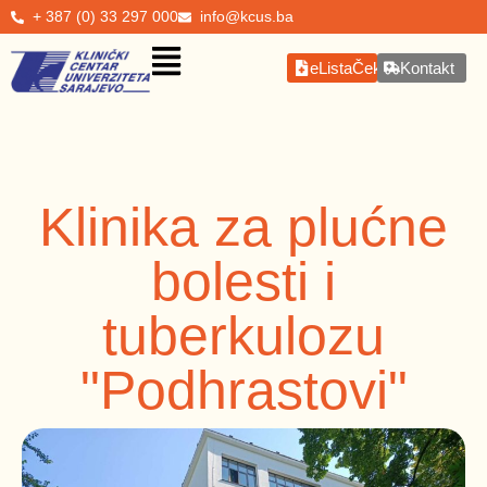
+ 387 (0) 33 297 000
info@kcus.ba
eListaČekanja
Kontakt
Klinika za plućne
bolesti i
tuberkulozu
"Podhrastovi"