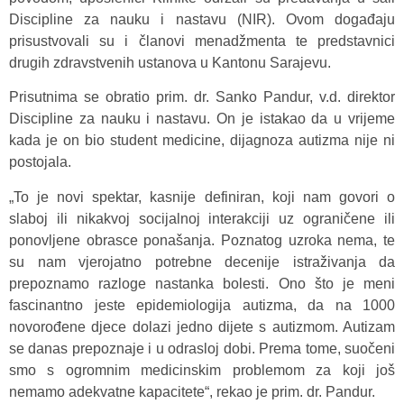
Discipline za nauku i nastavu (NIR). Ovom događaju
prisustvovali su i članovi menadžmenta te predstavnici
drugih zdravstvenih ustanova u Kantonu Sarajevu.
Prisutnima se obratio prim. dr. Sanko Pandur, v.d. direktor
Discipline za nauku i nastavu. On je istakao da u vrijeme
kada je on bio student medicine, dijagnoza autizma nije ni
postojala.
„To je novi spektar, kasnije definiran, koji nam govori o
slaboj ili nikakvoj socijalnoj interakciji uz ograničene ili
ponovljene obrasce ponašanja. Poznatog uzroka nema, te
su nam vjerojatno potrebne decenije istraživanja da
prepoznamo razloge nastanka bolesti. Ono što je meni
fascinantno jeste epidemiologija autizma, da na 1000
novorođene djece dolazi jedno dijete s autizmom. Autizam
se danas prepoznaje i u odrasloj dobi. Prema tome, suočeni
smo s ogromnim medicinskim problemom za koji još
nemamo adekvatne kapacitete“, rekao je prim. dr. Pandur.