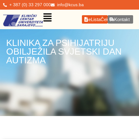
+ 387 (0) 33 297 000
info@kcus.ba
eListaČekanja
Kontakt
KLINIKA ZA PSIHIJATRIJU
OBILJEŽILA SVJETSKI DAN
AUTIZMA