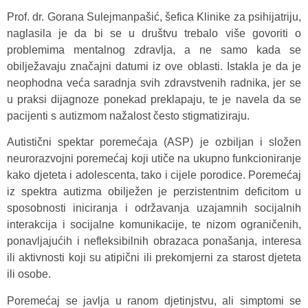
Prof. dr. Gorana Sulejmanpašić, šefica Klinike za psihijatriju,
naglasila je da bi se u društvu trebalo više govoriti o
problemima mentalnog zdravlja, a ne samo kada se
obilježavaju značajni datumi iz ove oblasti. Istakla je da je
neophodna veća saradnja svih zdravstvenih radnika, jer se
u praksi dijagnoze ponekad preklapaju, te je navela da se
pacijenti s autizmom nažalost često stigmatiziraju.
Autistični spektar poremećaja (ASP) je ozbiljan i složen
neurorazvojni poremećaj koji utiče na ukupno funkcioniranje
kako djeteta i adolescenta, tako i cijele porodice. Poremećaj
iz spektra autizma obilježen je perzistentnim deficitom u
sposobnosti iniciranja i održavanja uzajamnih socijalnih
interakcija i socijalne komunikacije, te nizom ograničenih,
ponavljajućih i nefleksibilnih obrazaca ponašanja, interesa
ili aktivnosti koji su atipični ili prekomjerni za starost djeteta
ili osobe.
Poremećaj se javlja u ranom djetinjstvu, ali simptomi se