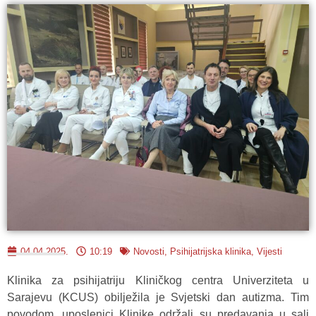
04.04.2025.
10:19
Novosti
,
Psihijatrijska klinika
,
Vijesti
Klinika za psihijatriju Kliničkog centra Univerziteta u
Sarajevu (KCUS) obilježila je Svjetski dan autizma. Tim
povodom, uposlenici Klinike održali su predavanja u sali