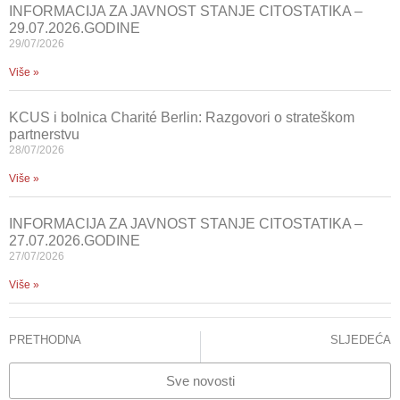
INFORMACIJA ZA JAVNOST STANJE CITOSTATIKA –
29.07.2026.GODINE
29/07/2026
Više »
KCUS i bolnica Charité Berlin: Razgovori o strateškom
partnerstvu
28/07/2026
Više »
INFORMACIJA ZA JAVNOST STANJE CITOSTATIKA –
27.07.2026.GODINE
27/07/2026
Više »
PRETHODNA
SLJEDEĆA
Stanje – Citostatici
SAVREMENE METODE I PROCEDURE NA GAK-u: POD SUPERVIZIJOM DR.HABIBOVIĆA URAĐENO 16 OPERATIVNIH ZAHVATA IZ OBLASTI UROGINEKOLOGIJE
Sve novosti