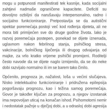
mogu u potpunosti manifestirati tek kasnije, kada socijalni
zahtjevi nadmaše ograničene kapacitete. Deficiti su
dovoljno ozbiljni da narušavaju interpersonalno, radno i
socijalno funkcioniranje. Pretpostavlja se da autistični
spektar poremećaja postoji već kod rođenja djeteta, ali ne
mora biti primijećen sve do druge godine života. Iako je
razvoj poremećaja postepen, ponekad se dijete iznenada,
uglavnom nakon febrilnog stanja, psihičkog stresa,
vakcinacije, bolničkog liječenja ili drugog odvajanja od
majke, za vrlo kratko vrijeme psihički promijeni. Roditelji
često navode da se dijete naglo izmijenilo, da se do neke
dobi razvijalo normalno ili im se barem tako činilo.
Općenito, prognoza je, nažalost, loša u većini slučajeva.
Nisko intelektualno funkcioniranje i pridružena epilepsija
pogoršavaju prognozu, kao i težina samog poremećaja.
Govor je također ključan za prognozu, a njegov izostanak
ima nepovoljan uticaj na konačan ishod. Psihomotorni nemir
i nedostatak pažnje u dječjoj dobi, a u odrasloj dobi agresija