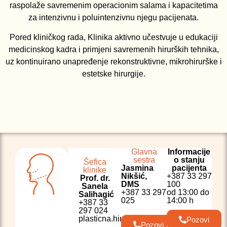
raspolaže savremenim operacionim salama i kapacitetima
za intenzivnu i poluintenzivnu njegu pacijenata.
Pored kliničkog rada, Klinika aktivno učestvuje u edukaciji
medicinskog kadra i primjeni savremenih hirurških tehnika,
uz kontinuirano unapređenje rekonstruktivne, mikrohirurške i
estetske hirurgije.
Glavna
Informacije
sestra
o stanju
Šefica
Jasmina
pacijenta
klinike
Nikšić,
+387 33 297
Prof. dr.
DMS
100
Sanela
+387 33 297
od 13:00 do
Salihagić
025
14:00 h
+387 33
297 024
plasticna.hirurgija@kcus.ba
Pozovi
Pozovi