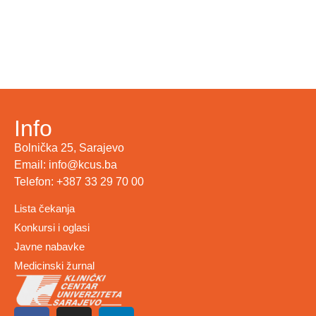
Info
Bolnička 25, Sarajevo
Email: info@kcus.ba
Telefon: +387 33 29 70 00
Lista čekanja
Konkursi i oglasi
Javne nabavke
Medicinski žurnal