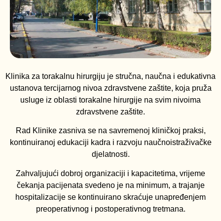
Klinika za torakalnu hirurgiju je stručna, naučna i edukativna
ustanova tercijarnog nivoa zdravstvene zaštite, koja pruža
usluge iz oblasti torakalne hirurgije na svim nivoima
zdravstvene zaštite.
Rad Klinike zasniva se na savremenoj kliničkoj praksi,
kontinuiranoj edukaciji kadra i razvoju naučnoistraživačke
djelatnosti.
Zahvaljujući dobroj organizaciji i kapacitetima, vrijeme
čekanja pacijenata svedeno je na minimum, a trajanje
hospitalizacije se kontinuirano skraćuje unapređenjem
preoperativnog i postoperativnog tretmana.