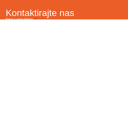
Kontaktirajte nas
Ime i prezime
Vaš email
Telefon
Poruka
Pošalji