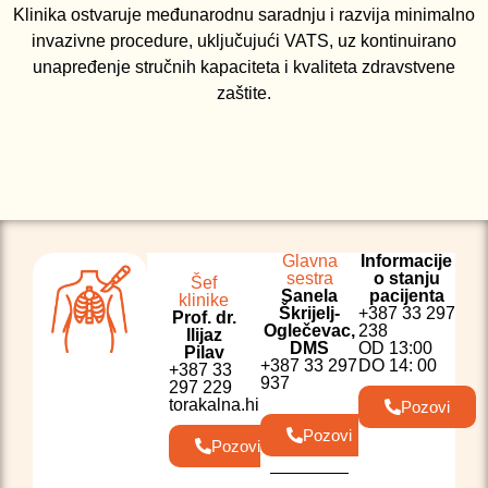
Klinika ostvaruje međunarodnu saradnju i razvija minimalno
invazivne procedure, uključujući VATS, uz kontinuirano
unapređenje stručnih kapaciteta i kvaliteta zdravstvene
zaštite.
Glavna
Informacije
sestra
o stanju
Šef
Sanela
pacijenta
klinike
Škrijelj-
+387 33 297
Prof. dr.
Oglečevac,
238
Ilijaz
DMS
OD 13:00
Pilav
+387 33 297
DO 14: 00
+387 33
937
297 229
torakalna.hirurgija@kcus.ba
Pozovi
Pozovi
Pozovi