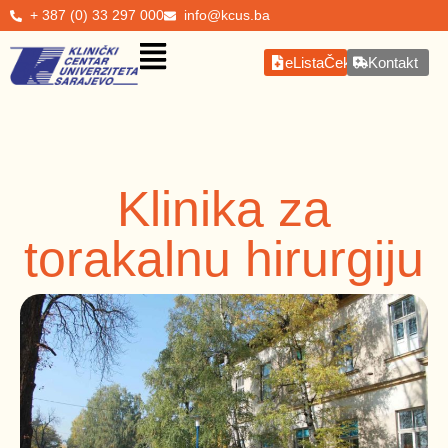
+ 387 (0) 33 297 000
info@kcus.ba
eListaČekanja
Kontakt
Klinika za
torakalnu hirurgiju