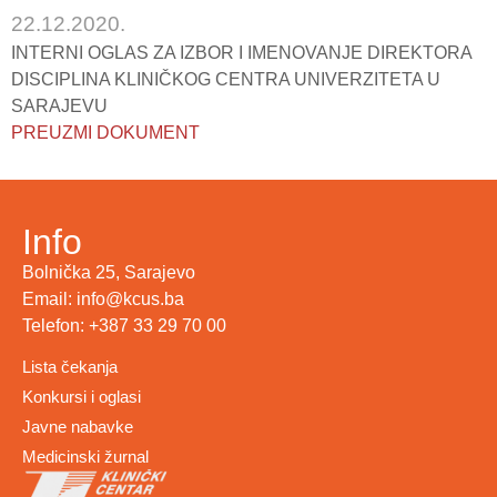
22.12.2020.
INTERNI OGLAS ZA IZBOR I IMENOVANJE DIREKTORA
DISCIPLINA KLINIČKOG CENTRA UNIVERZITETA U
SARAJEVU
PREUZMI DOKUMENT
Info
Bolnička 25, Sarajevo
Email: info@kcus.ba
Telefon: +387 33 29 70 00
Lista čekanja
Konkursi i oglasi
Javne nabavke
Medicinski žurnal