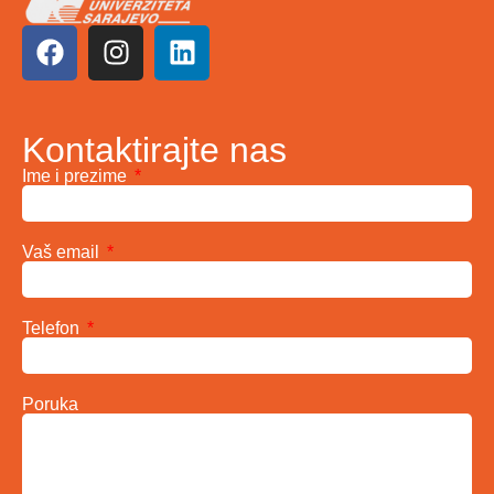
Kontaktirajte nas
Ime i prezime
Vaš email
Telefon
Poruka