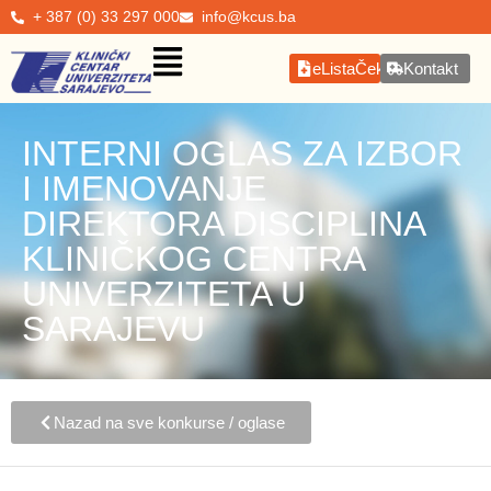
+ 387 (0) 33 297 000
info@kcus.ba
eListaČekanja
Kontakt
INTERNI OGLAS ZA IZBOR
I IMENOVANJE
DIREKTORA DISCIPLINA
KLINIČKOG CENTRA
UNIVERZITETA U
SARAJEVU
Nazad na sve konkurse / oglase