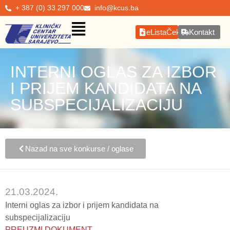
+ 387 (0) 33 297 000
info@kcus.ba
eListaČekanja
Kontakt
INTERNI OGLAS ZA IZBOR
I PRIJEM KANDIDATA NA
SUBSPECIJALIZACIJU
Nazad na sve konkurse / oglase
21.03.2024.
Interni oglas za izbor i prijem kandidata na
subspecijalizaciju
PREUZMI DOKUMENT