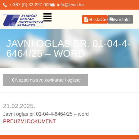
+ 387 (0) 33 297 000
info@kcus.ba
eListaČekanja
Kontakt
JAVNI OGLAS BR. 01-04-4-
6464/25 – WORD
Nazad na sve konkurse / oglase
21.02.2025.
Javni oglas br. 01-04-4-6464/25 – word
PREUZMI DOKUMENT