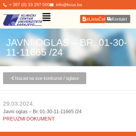
+ 387 (0) 33 297 000
info@kcus.ba
eListaČekanja
Kontakt
JAVNI OGLAS – BR. 01-30-
11-11665 /24
Nazad na sve konkurse / oglase
29.03.2024.
Javni oglas – Br. 01-30-11-11665 /24
PREUZMI DOKUMENT