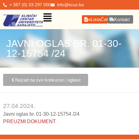
+ 387 (0) 33 297 000
info@kcus.ba
eListaČekanja
Kontakt
JAVNI OGLAS BR. 01-30-
12-15754 /24
Nazad na sve konkurse / oglase
27.04.2024.
Javni oglas br. 01-30-12-15754 /24
PREUZMI DOKUMENT