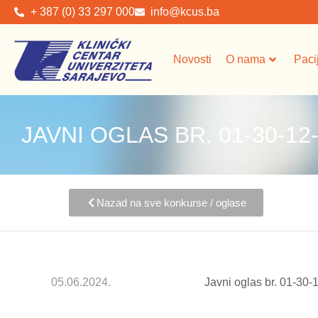
+ 387 (0) 33 297 000
info@kcus.ba
Novosti
O nama
Paci
JAVNI OGLAS BR. 01-30-12-
Nazad na sve konkurse / oglase
05.06.2024.
Javni oglas br. 01-30-