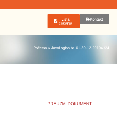
Lista
Kontakt
čekanja
Početna
»
Javni oglas br. 01-30-12-20104 /24
PREUZMI DOKUMENT