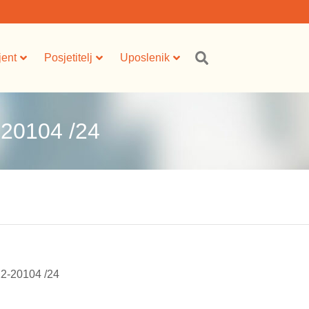
jent
Posjetitelj
Uposlenik
20104 /24
12-20104 /24