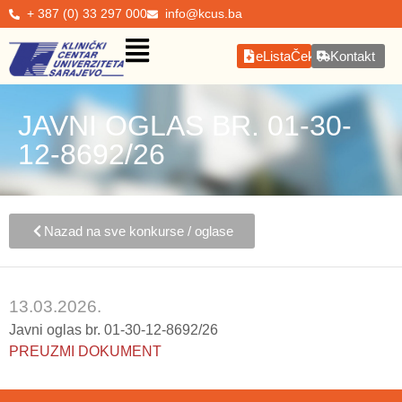
+ 387 (0) 33 297 000
info@kcus.ba
eListaČekanja
Kontakt
JAVNI OGLAS BR. 01-30-
12-8692/26
Nazad na sve konkurse / oglase
13.03.2026.
Javni oglas br. 01-30-12-8692/26
PREUZMI DOKUMENT