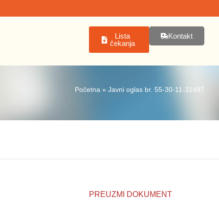
Lista
Kontakt
čekanja
Početna
»
Javni oglas br. 55-30-11-31497
PREUZMI DOKUMENT