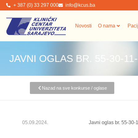
+ 387 (0) 33 297 000
info@kcus.ba
Novosti
O nama
Paci
JAVNI OGLAS BR. 55-30-11
Nazad na sve konkurse / oglase
05.09.2024.
Javni oglas br. 55-30