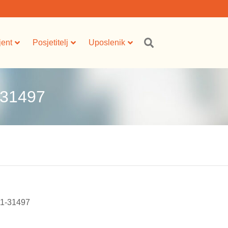
jent
Posjetitelj
Uposlenik
-31497
-11-31497