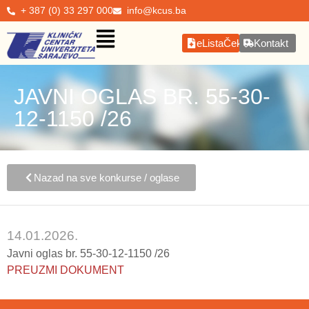
+ 387 (0) 33 297 000
info@kcus.ba
eListaČekanja
Kontakt
JAVNI OGLAS BR. 55-30-
12-1150 /26
Nazad na sve konkurse / oglase
14.01.2026.
Javni oglas br. 55-30-12-1150 /26
PREUZMI DOKUMENT