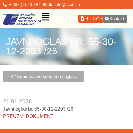
+ 387 (0) 33 297 000
info@kcus.ba
eListaČekanja
Kontakt
JAVNI OGLAS BR. 55-30-
12-2203 /26
Nazad na sve konkurse / oglase
21.01.2026.
Javni oglas br. 55-30-12-2203 /26
PREUZMI DOKUMENT