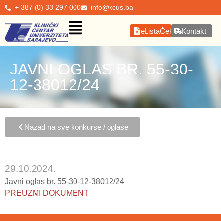
+ 387 (0) 33 297 000
info@kcus.ba
eListaČekanja
Kontakt
JAVNI OGLAS BR. 55-30-
12-38012/24
Nazad na sve konkurse / oglase
29.10.2024.
Javni oglas br. 55-30-12-38012/24
PREUZMI DOKUMENT