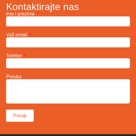
Kontaktirajte nas
Ime i prezime
Vaš email
Telefon
Poruka
Pošalji