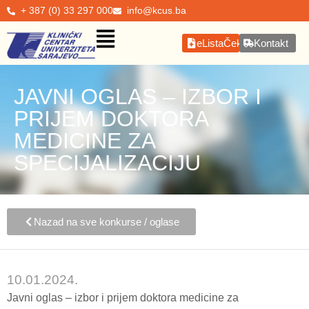
+ 387 (0) 33 297 000
info@kcus.ba
eListaČekanja
Kontakt
JAVNI OGLAS – IZBOR I
PRIJEM DOKTORA
MEDICINE ZA
SPECIJALIZACIJU
Nazad na sve konkurse / oglase
10.01.2024.
Javni oglas – izbor i prijem doktora medicine za