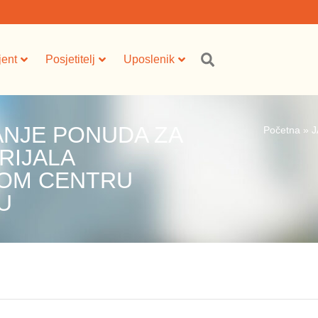
jent
Posjetitelj
Uposlenik
JANJE PONUDA ZA
Početna
»
J
RIJALA
KOM CENTRU
U