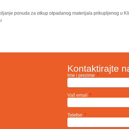
ljanje ponuda za otkup otpadanog materijala prikupljenog u Kl
u
Kontaktirajte n
Ime i prezime
Vaš email
Telefon