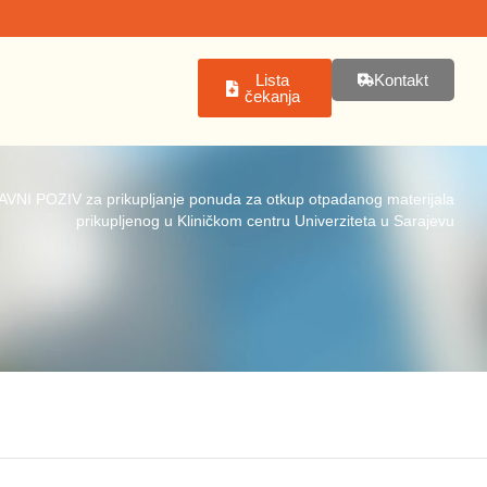
Lista
Kontakt
čekanja
AVNI POZIV za prikupljanje ponuda za otkup otpadanog materijala
prikupljenog u Kliničkom centru Univerziteta u Sarajevu