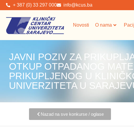
+ 387 (0) 33 297 000
info@kcus.ba
Novosti
O nama
Paci
JAVNI POZIV ZA PRIKUPL
OTKUP OTPADANOG MATE
PRIKUPLJENOG U KLINIČ
UNIVERZITETA U SARAJEV
Nazad na sve konkurse / oglase