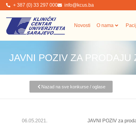
+ 387 (0) 33 297 000
info@kcus.ba
Novosti
O nama
Paci
JAVNI POZIV ZA PRODAJU 
Nazad na sve konkurse / oglase
06.05.2021.
JAVNI POZIV za prodaj