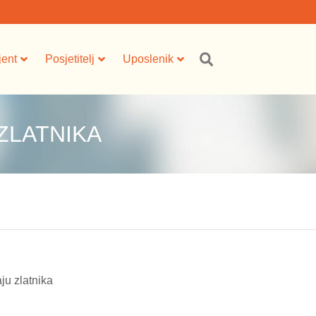
jent
Posjetitelj
Uposlenik
ZLATNIKA
u zlatnika