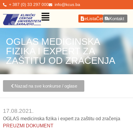
+ 387 (0) 33 297 000
info@kcus.ba
eListaČekanja
Kontakt
OGLAS MEDICINSKA
FIZIKA I EXPERT ZA
ZAŠTITU OD ZRAČENJA
Nazad na sve konkurse / oglase
17.08.2021.
OGLAS medicinska fizika i expert za zaštitu od zračenja
PREUZMI DOKUMENT