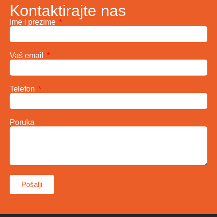
Kontaktirajte nas
Ime i prezime
Vaš email
Telefon
Poruka
Pošalji