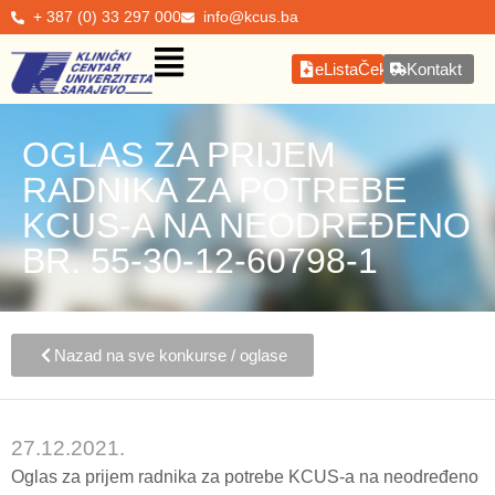
+ 387 (0) 33 297 000
info@kcus.ba
eListaČekanja
Kontakt
OGLAS ZA PRIJEM
RADNIKA ZA POTREBE
KCUS-A NA NEODREĐENO
BR. 55-30-12-60798-1
Nazad na sve konkurse / oglase
27.12.2021.
Oglas za prijem radnika za potrebe KCUS-a na neodređeno