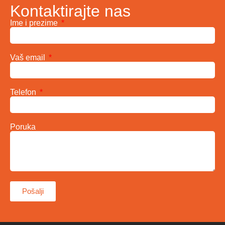
Kontaktirajte nas
Ime i prezime
Vaš email
Telefon
Poruka
Pošalji