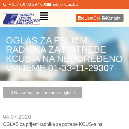
+ 387 (0) 33 297 000
info@kcus.ba
eListaČekanja
Kontakt
OGLAS ZA PRIJEM
RADNIKA ZA POTREBE
KCUS-A NA NEODREĐENO
VRIJEME 01-33-11-29307
Nazad na sve konkurse / oglase
04.07.2020.
OGLAS za prijem radnika za potrebe KCUS-a na