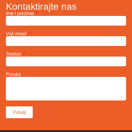
Kontaktirajte nas
Ime i prezime
Vaš email
Telefon
Poruka
Pošalji