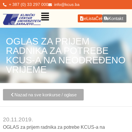
+ 387 (0) 33 297 000
info@kcus.ba
eListaČekanja
Kontakt
OGLAS ZA PRIJEM
RADNIKA ZA POTREBE
KCUS-A NA NEODREĐENO
VRIJEME
Nazad na sve konkurse / oglase
20.11.2019.
OGLAS za prijem radnika za potrebe KCUS-a na