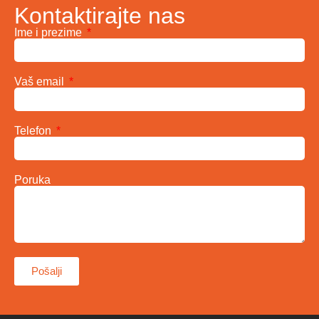
Kontaktirajte nas
Ime i prezime
Vaš email
Telefon
Poruka
Pošalji