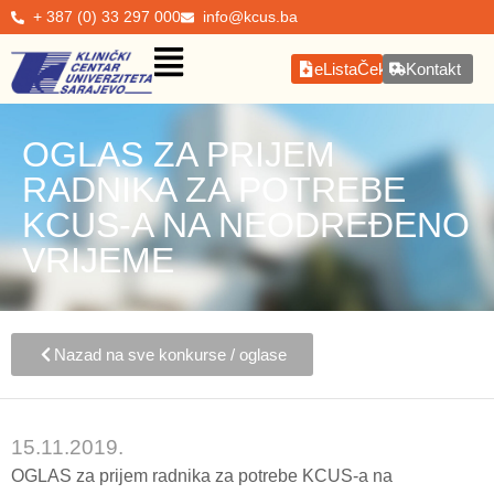
+ 387 (0) 33 297 000
info@kcus.ba
eListaČekanja
Kontakt
OGLAS ZA PRIJEM
RADNIKA ZA POTREBE
KCUS-A NA NEODREĐENO
VRIJEME
Nazad na sve konkurse / oglase
15.11.2019.
OGLAS za prijem radnika za potrebe KCUS-a na