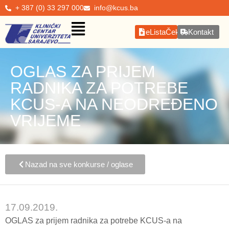
+ 387 (0) 33 297 000
info@kcus.ba
eListaČekanja
Kontakt
OGLAS ZA PRIJEM
RADNIKA ZA POTREBE
KCUS-A NA NEODREĐENO
VRIJEME
Nazad na sve konkurse / oglase
17.09.2019.
OGLAS za prijem radnika za potrebe KCUS-a na