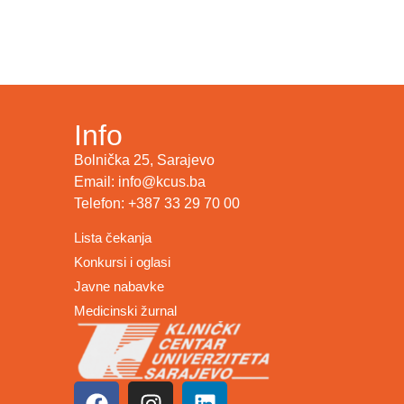
Info
Bolnička 25, Sarajevo
Email: info@kcus.ba
Telefon: +387 33 29 70 00
Lista čekanja
Konkursi i oglasi
Javne nabavke
Medicinski žurnal