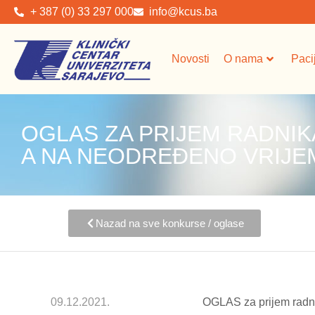
+ 387 (0) 33 297 000
info@kcus.ba
Novosti
O nama
Paci
OGLAS ZA PRIJEM RADNIK
A NA NEODREĐENO VRIJEME
Nazad na sve konkurse / oglase
09.12.2021.
OGLAS za prijem radn