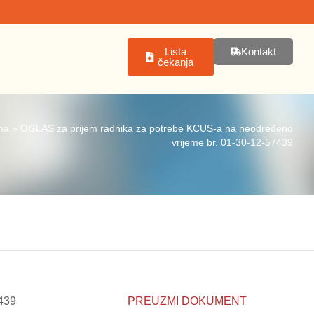
Lista
Kontakt
čekanja
na
»
OGLAS za prijem radnika za potrebe KCUS-a na neodređeno
vrijeme br. 01-30-12-57439
439
PREUZMI DOKUMENT