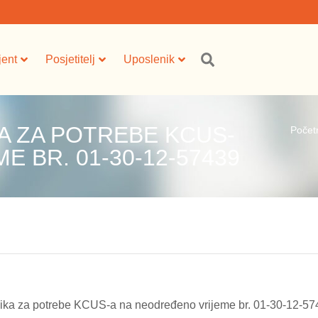
jent
Posjetitelj
Uposlenik
A ZA POTREBE KCUS-
Počet
 BR. 01-30-12-57439
ika za potrebe KCUS-a na neodređeno vrijeme br. 01-30-12-57