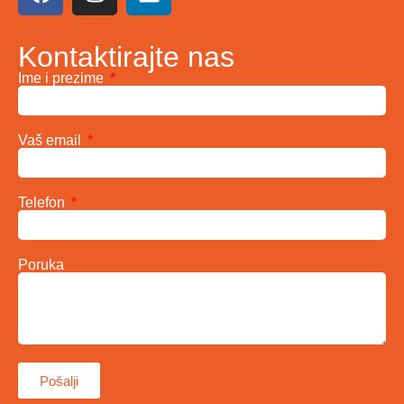
Kontaktirajte nas
Ime i prezime
Vaš email
Telefon
Poruka
Pošalji