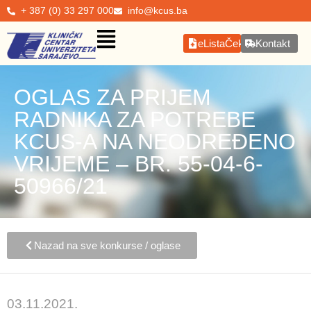
+ 387 (0) 33 297 000
info@kcus.ba
eListaČekanja
Kontakt
OGLAS ZA PRIJEM
RADNIKA ZA POTREBE
KCUS-A NA NEODREĐENO
VRIJEME – BR. 55-04-6-
50966/21
Nazad na sve konkurse / oglase
03.11.2021.