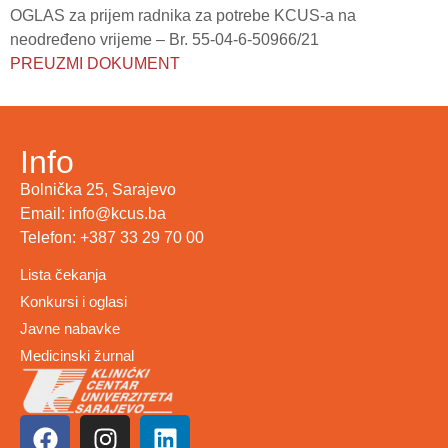
OGLAS za prijem radnika za potrebe KCUS-a na
neodređeno vrijeme – Br. 55-04-6-50966/21
PREUZMI DOKUMENT
Info
Bolnička 25, Sarajevo
Email: info@kcus.ba
Telefon: +387 33 29 70 00
Lista čekanja
Konkursi i oglasi
Javne nabavke
Medicinski žurnal