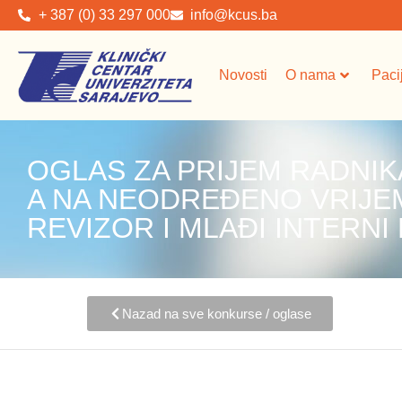
+ 387 (0) 33 297 000
info@kcus.ba
Novosti
O nama
Paci
OGLAS ZA PRIJEM RADNIK
A NA NEODREĐENO VRIJEM
REVIZOR I MLAĐI INTERNI
Nazad na sve konkurse / oglase