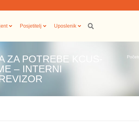
jent
Posjetitelj
Uposlenik
A ZA POTREBE KCUS-
Počet
E – INTERNI
 REVIZOR