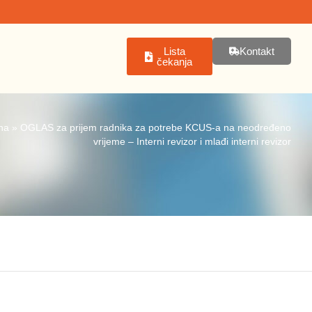
Lista
Kontakt
čekanja
na
»
OGLAS za prijem radnika za potrebe KCUS-a na neodređeno
vrijeme – Interni revizor i mlađi interni revizor