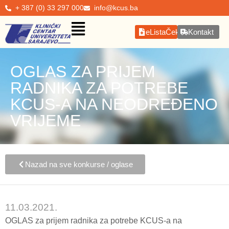
+ 387 (0) 33 297 000
info@kcus.ba
eListaČekanja
Kontakt
OGLAS ZA PRIJEM
RADNIKA ZA POTREBE
KCUS-A NA NEODREĐENO
VRIJEME
Nazad na sve konkurse / oglase
11.03.2021.
OGLAS za prijem radnika za potrebe KCUS-a na