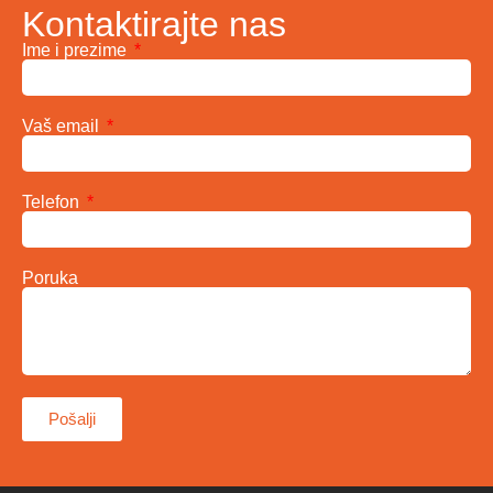
Kontaktirajte nas
Ime i prezime
Vaš email
Telefon
Poruka
Pošalji