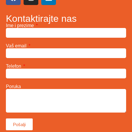
Kontaktirajte nas
Ime i prezime
Vaš email
Telefon
Poruka
Pošalji