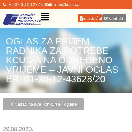
+ 387 (0) 33 297 000
info@kcus.ba
eListaČekanja
Kontakt
OGLAS ZA PRIJEM
RADNIKA ZA POTREBE
KCUS-A NA ODREĐENO
VRIJEME – JAVNI OGLAS
BR. 01-30-12-43628/20
Nazad na sve konkurse / oglase
29.08.2020.