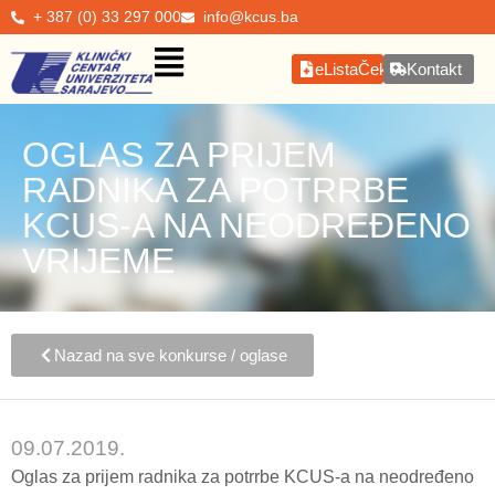
+ 387 (0) 33 297 000
info@kcus.ba
eListaČekanja
Kontakt
OGLAS ZA PRIJEM
RADNIKA ZA POTRRBE
KCUS-A NA NEODREĐENO
VRIJEME
Nazad na sve konkurse / oglase
09.07.2019.
Oglas za prijem radnika za potrrbe KCUS-a na neodređeno