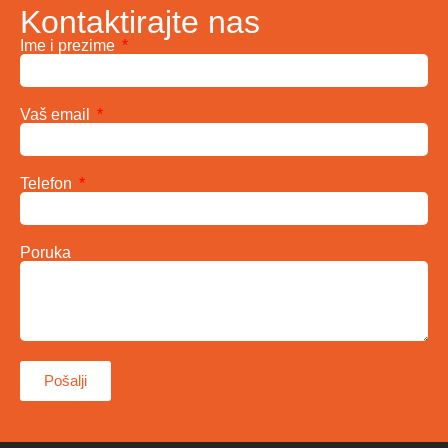
Kontaktirajte nas
Ime i prezime
Vaš email
Telefon
Poruka
Pošalji