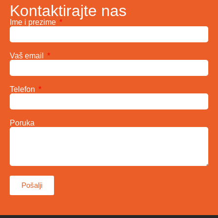
Kontaktirajte nas
Ime i prezime
Vaš email
Telefon
Poruka
Pošalji