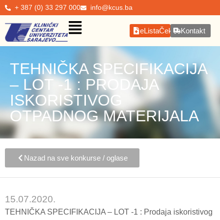
+ 387 (0) 33 297 000
info@kcus.ba
eListaČekanja
Kontakt
TEHNIČKA SPECIFIKACIJA
– LOT -1 : PRODAJA
ISKORISTIVOG
OTPADNOG MATERIJALA
Nazad na sve konkurse / oglase
15.07.2020.
TEHNIČKA SPECIFIKACIJA – LOT -1 : Prodaja iskoristivog