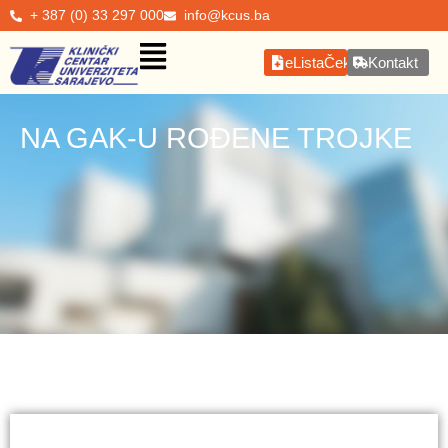
+ 387 (0) 33 297 000
info@kcus.ba
eListaČekanja
Kontakt
NA GAK-U ROĐENE TROJKE