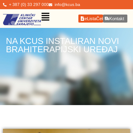
+ 387 (0) 33 297 000
info@kcus.ba
eListaČekanja
Kontakt
NA KCUS INSTALIRAN NOVI
BRAHITERAPIJSKI UREĐAJ