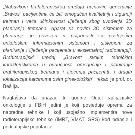
„
Nabavkom brahiterapijskog uređaja najnovije generacije
„Bravos“ pacijentima će biti omogućen kvalitetniji i sigurniji
tretman i veća učinkovitost liječenja zbog uvođenja 3D
planiranja tretmana. Aparat sa novim 3D sistemom za
planiranje je povezan u potpunosti sa postojećim
onkološkim informacionim sistemom i sistemom za
planiranje i liječenje pacijenata u eksternalnoj radioterapiji.
Brahiterapijski uređaj „Bravos“ svojim tehničkim
karakteristikama u budućnosti omogućuje i planiranje
brahiterapijskog tretmana i liječenja pacijenata i drugih
lokalizacija karcinoma osim ginekoloških
“, rekao je prof. dr.
Bešlija.
Naglašava da unazad tri godine Odjel radijacijske
onkologije u FBiH jedini je koji posjeduje opremu za
napredne tehnike i koji uspješno implementira nove
radioterapijske tehnike (IMRT, VMAT, SRS) kod odrasle i
pedijatrijske populacije.