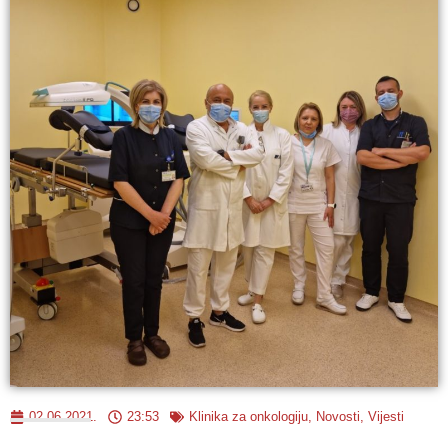
02.06.2021.
23:53
Klinika za onkologiju
,
Novosti
,
Vijesti