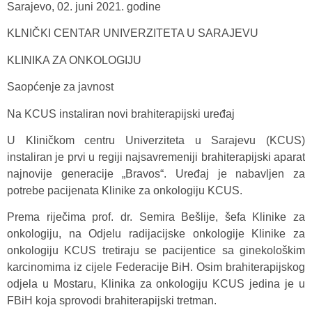
Sarajevo, 02. juni 2021. godine
KLNIČKI CENTAR UNIVERZITETA U SARAJEVU
KLINIKA ZA ONKOLOGIJU
Saopćenje za javnost
Na KCUS instaliran novi brahiterapijski uređaj
U Kliničkom centru Univerziteta u Sarajevu (KCUS)
instaliran je prvi u regiji najsavremeniji brahiterapijski aparat
najnovije generacije „Bravos“. Uređaj je nabavljen za
potrebe pacijenata Klinike za onkologiju KCUS.
Prema riječima prof. dr. Semira Bešlije, šefa Klinike za
onkologiju, na Odjelu radijacijske onkologije Klinike za
onkologiju KCUS tretiraju se pacijentice sa ginekološkim
karcinomima iz cijele Federacije BiH. Osim brahiterapijskog
odjela u Mostaru, Klinika za onkologiju KCUS jedina je u
FBiH koja sprovodi brahiterapijski tretman.