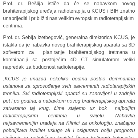
Prof. dr. Bešlija ističe da će se nabavkom novog
brahiterapijskog uređaja radioterapija u KCUS i BIH znatno
unaprijediti i približiti nas velikim evropskim radioterapijskim
centrima.
Prof. dr. Sebija Izetbegović, generalna direktorica KCUS, je
istakla da je nabavka novog brahiterapijskog aparata sa 3D
softverom za planiranje brahiterapijskog tretmana u
kombinaciji sa postojećim 4D CT simulatorom veliki
napredak za budućnost radioterapije.
„KCUS je unazad nekoliko godina postao dominantna
ustanova za sprovođenje svih savremenih radioterapijskih
tehnika. Svi radioterapijski aparati su zanovljeni u zadnjih
pet i po godina, a nabavkom novog brahiterapijskog aparata
zatvaramo taj krug, čime stajemo uz bok najboljim
radioterapijskim centrima u svijetu. Nabavka
najsavremenijih urađaja na Klinici za onkologiju, značajno
poboljšava kvalitet usluge ali i osigurava bolju prognozu
liječenja te poboljšava kvalitet života tretiranih bolesnika.