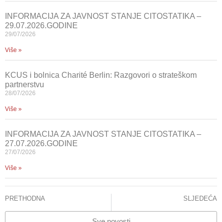
INFORMACIJA ZA JAVNOST STANJE CITOSTATIKA –
29.07.2026.GODINE
29/07/2026
Više »
KCUS i bolnica Charité Berlin: Razgovori o strateškom
partnerstvu
28/07/2026
Više »
INFORMACIJA ZA JAVNOST STANJE CITOSTATIKA –
27.07.2026.GODINE
27/07/2026
Više »
PRETHODNA
SLJEDEĆA
Rezultati zadnjeg testiranja na specifične mutacije SARS-CoV-2 virusa
U KCUS svečano podijeljeni primarijati za 25 uposlenika
Sve novosti