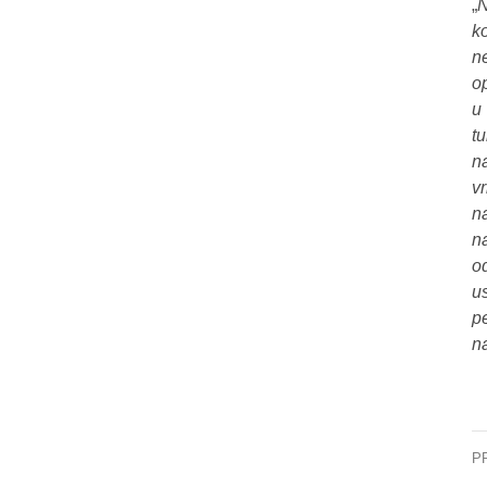
„
N
k
n
o
u
t
n
v
n
na
o
u
p
na
P