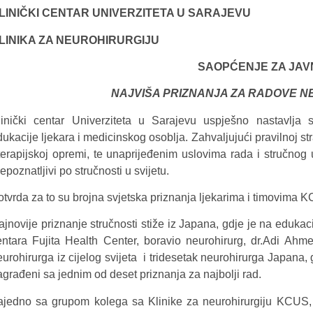
LINIČKI CENTAR UNIVERZITETA U SARAJEVU
LINIKA ZA NEUROHIRURGIJU
SAOPĆENJE ZA JAV
NAJVIŠA PRIZNANJA ZA RADOVE 
linički centar Univerziteta u Sarajevu uspješno nastavlja
ukacije ljekara i medicinskog osoblja. Zahvaljujući pravilnoj st
 terapijskoj opremi, te unaprijeđenim uslovima rada i stručno
epoznatljivi po stručnosti u svijetu.
otvrda za to su brojna svjetska priznanja ljekarima i timovima 
ajnovije priznanje stručnosti stiže iz Japana, gdje je na edukac
entara Fujita Health Center, boravio neurohirurg, dr.Adi Ahm
eurohirurga iz cijelog svijeta i tridesetak neurohirurga Japana
agrađeni sa jednim od deset priznanja za najbolji rad.
ajedno sa grupom kolega sa Klinike za neurohirurgiju KCUS, 