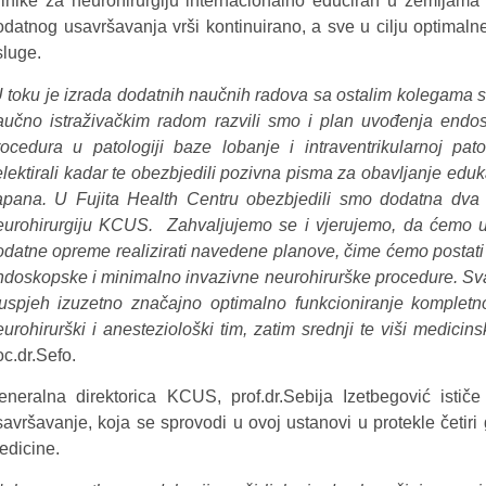
linike za neurohirurgiju internacionalno educiran u zemljam
odatnog usavršavanja vrši kontinuirano, a sve u cilju optimal
sluge.
 toku je izrada dodatnih naučnih radova sa ostalim kolegama s
aučno istraživačkim radom razvili smo i plan uvođenja endos
rocedura u patologiji baze lobanje i intraventrikularnoj pato
elektirali kadar te obezbjedili pozivna pisma za obavljanje edu
apana. U Fujita Health Centru obezbjedili smo dodatna dva
eurohirurgiju KCUS. Zahvaljujemo se i vjerujemo, da ćem
odatne opreme realizirati navedene planove, čime ćemo postati p
ndoskopske i minimalno invazivne neurohirurške procedure. Sva
 uspjeh izuzetno značajno optimalno funkcioniranje kompletno
eurohirurški i anesteziološki tim, zatim srednji te viši medici
oc.dr.Sefo.
eneralna direktorica KCUS, prof.dr.Sebija Izetbegović ističe
savršavanje, koja se sprovodi u ovoj ustanovi u protekle četiri
edicine.