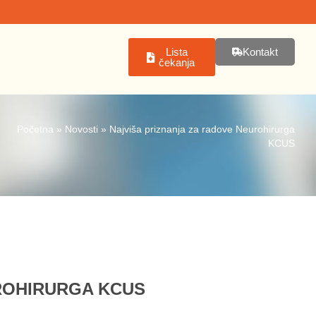
Lista
Kontakt
čekanja
Početna
»
Novosti
»
Najviša priznanja za radove Neurohirurga
KCUS
ROHIRURGA KCUS