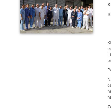
K
K
K
ed
i
pr
P
N
c
n
n
Z