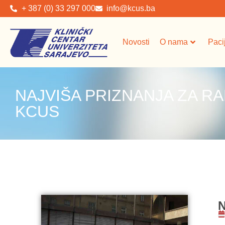
+ 387 (0) 33 297 000
info@kcus.ba
Novosti
O nama
Paci
NAJVIŠA PRIZNANJA ZA 
KCUS