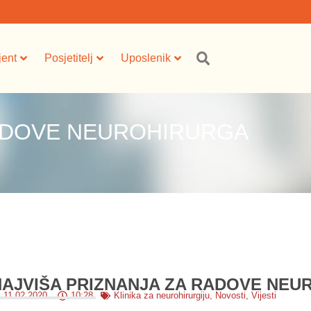
jent
Posjetitelj
Uposlenik
RADOVE NEUROHIRURGA
NAJVIŠA PRIZNANJA ZA RADOVE NEU
11.02.2020.
10:28
Klinika za neurohirurgiju
,
Novosti
,
Vijesti