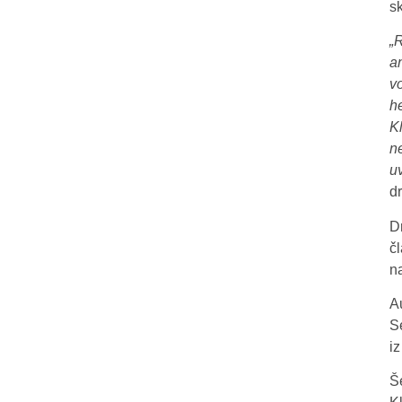
s
„
a
v
h
K
n
u
d
D
č
na
A
Se
i
Š