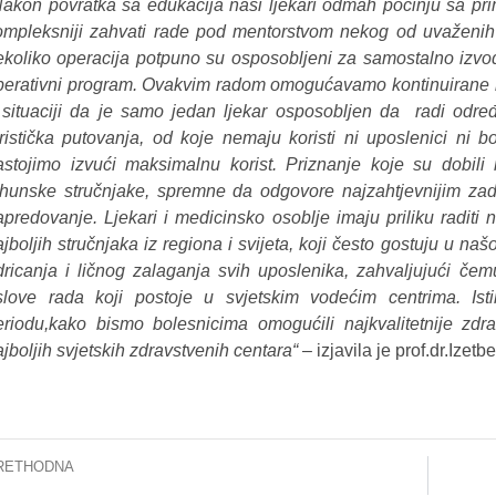
akon povratka sa edukacija naši ljekari odmah počinju sa pr
ompleksniji zahvati rade pod mentorstvom nekog od uvaženih p
ekoliko operacija potpuno su osposobljeni za samostalno izvo
perativni program. Ovakvim radom omogućavamo kontinuirane in
 situaciji da je samo jedan ljekar osposobljen da radi od
uristička putovanja, od koje nemaju koristi ni uposlenici ni 
astojimo izvući maksimalnu korist. Priznanje koje su dobil
rhunske stručnjake, spremne da odgovore najzahtjevnijim zad
apredovanje. Ljekari i medicinsko osoblje imaju priliku raditi 
jboljih stručnjaka iz regiona i svijeta, koji često gostuju u naš
dricanja i ličnog zalaganja svih uposlenika, zahvaljujući čem
slove rada koji postoje u svjetskim vodećim centrima. I
eriodu,kako bismo bolesnicima omogućili najkvalitetnije zdr
jboljih svjetskih zdravstvenih centara“ –
izjavila je prof.dr.Izetb
RETHODNA
KCUS: ODRŽAN TREĆI KOLEGIJ VEZANO ZA MOGUĆE ŠIRENJE KORONA VIRUSA U BIH