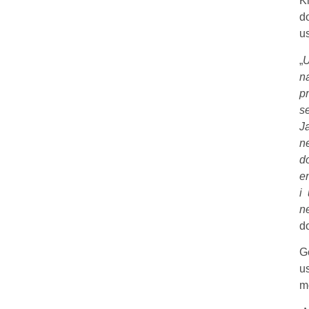
K
d
u
„
U
n
p
s
J
n
d
e
i
n
d
G
u
m