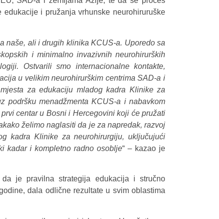
a EU, SAD-a i zemljama Azije, te da se proces
ne edukacije i pružanja vrhunske neurohiruruške
a naše, ali i drugih klinika KCUS-a. Uporedo sa
kopskih i minimalno invazivnih neurohirurških
logiji. Ostvarili smo internacionalne kontakte,
kacija u velikim neurohirurškim centrima SAD-a i
 mjesta za edukaciju mladog kadra Klinike za
o uz podršku menadžmenta KCUS-a i nabavkom
rvi centar u Bosni i Hercegovini koji će pružati
kako želimo naglasiti da je za napredak, razvoj
g kadra Klinike za neurohirurgiju, uključujući
nski kadar i kompletno radno osoblje
“ – kazao je
 da je pravilna strategija edukacija i stručno
 godine, dala odlične rezultate u svim oblastima