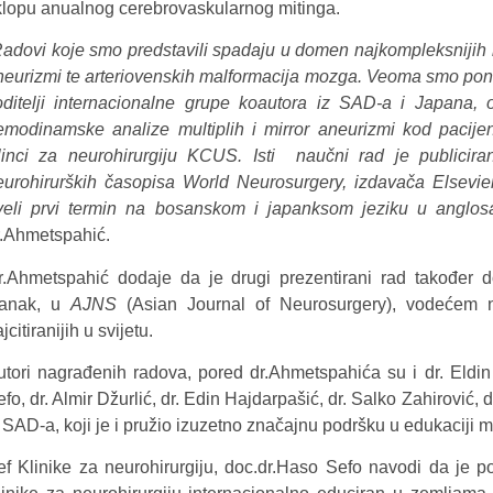
klopu anualnog cerebrovaskularnog mitinga.
Radovi koje smo predstavili spadaju u domen najkompleksnijih 
neurizmi te arteriovenskih malformacija mozga. Veoma smo pono
oditelji internacionalne grupe koautora iz SAD-a i Japana, o
emodinamske analize multiplih i mirror aneurizmi kod pacijen
linci za neurohirurgiju KCUS. Isti naučni rad je publici
eurohirurških časopisa World Neurosurgery, izdavača Elsev
veli prvi termin na bosanskom i japanksom jeziku u anglosa
r.Ahmetspahić.
r.Ahmetspahić dodaje da je drugi prezentirani rad također do
lanak, u
AJNS
(Asian Journal of Neurosurgery), vodećem 
jcitiranijih u svijetu.
utori nagrađenih radova, pored dr.Ahmetspahića su i dr. Eldin
fo, dr. Almir Džurlić, dr. Edin Hajdarpašić, dr. Salko Zahirović,
z SAD-a, koji je i pružio izuzetno značajnu podršku u edukaciji 
ef Klinike za neurohirurgiju, doc.dr.Haso Sefo navodi da je p