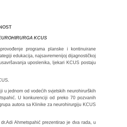
NOST
NEUROHIRURGA KCUS
 sprovođenje programa planske i kontinuirane
rategiji edukacija, najsavremenijoj dijagnostičkoj
g usavršavanja uposlenika, ljekari KCUS postaju
KCUS.
iji u jednom od vodećih svjetskih neurohirurških
etspahić. U konkurenciji od preko 70 pozvanih
, grupa autora sa Klinike za neurohirurgiju KCUS
dr.Adi Ahmetspahić prezentirao je dva rada, u