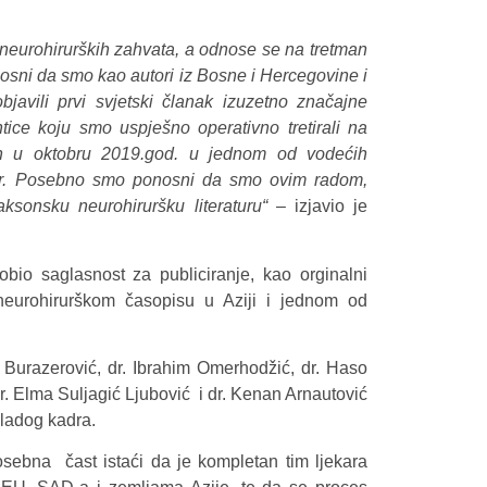
neurohirurških zahvata, a odnose se na tretman
sni da smo kao autori iz Bosne i Hercegovine i
bjavili prvi svjetski članak izuzetno značajne
tice koju smo uspješno operativno tretirali na
ran u oktobru 2019.god. u jednom od vodećih
ier. Posebno smo ponosni da smo ovim radom,
ksonsku neurohiruršku literaturu“
– izjavio je
bio saglasnost za publiciranje, kao orginalni
neurohirurškom časopisu u Aziji i jednom od
 Burazerović, dr. Ibrahim Omerhodžić, dr. Haso
 dr. Elma Suljagić Ljubović i dr. Kenan Arnautović
mladog kadra.
osebna čast istaći da je kompletan tim ljekara