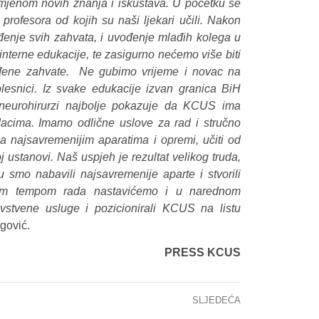
imjenom novih znanja i iskustava. U početku se
rofesora od kojih su naši ljekari učili. Nakon
đenje svih zahvata, i uvođenje mlađih kolega u
terne edukacije, te zasigurno nećemo više biti
ređene zahvate. Ne gubimo vrijeme i novac na
bolesnici. Iz svake edukacije izvan granica BiH
i neurohirurzi najbolje pokazuje da KCUS ima
acima. Imamo odlične uslove za rad i stručno
na najsavremenijim aparatima i opremi, učiti od
oj ustanovi. Naš uspjeh je rezultat velikog truda,
u smo nabavili najsavremenije aparte i stvorili
stim tempom rada nastavićemo i u narednom
avstvene usluge i pozicionirali KCUS na listu
egović.
PRESS KCUS
SLJEDEĆA
KCUS: Po prvi put u BiH urađena fino iglena biopsija gušterače pod kontrolom endoskopskog ultrazvukom