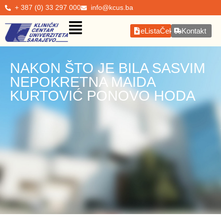
+ 387 (0) 33 297 000
info@kcus.ba
eListaČekanja
Kontakt
NAKON ŠTO JE BILA SASVIM
NEPOKRETNA MAIDA
KURTOVIĆ PONOVO HODA