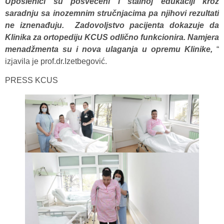
Uposlenici su posvećeni i stalnoj edukaciji kroz
saradnju sa inozemnim stručnjacima pa njihovi rezultati
ne iznenađuju. Zadovoljstvo pacijenta dokazuje da
Klinika za ortopediju KCUS odlično funkcionira. Namjera
menadžmenta su i nova ulaganja u opremu Klinike,
“
izjavila je prof.dr.Izetbegović.
PRESS KCUS