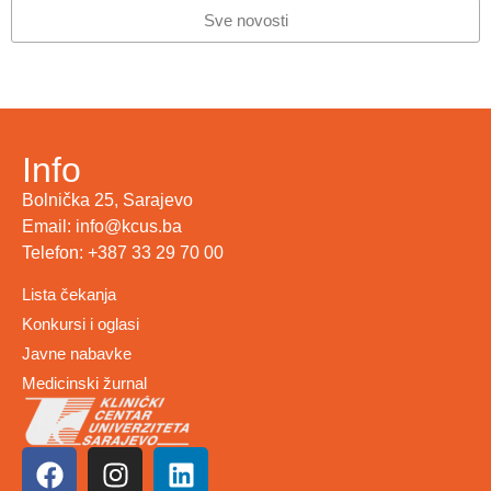
Sve novosti
Info
Bolnička 25, Sarajevo
Email: info@kcus.ba
Telefon: +387 33 29 70 00
Lista čekanja
Konkursi i oglasi
Javne nabavke
Medicinski žurnal