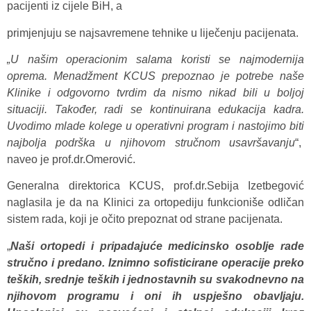
pacijenti iz cijele BiH, a
primjenjuju se najsavremene tehnike u liječenju pacijenata.
„U našim operacionim salama koristi se najmodernija
oprema. Menadžment KCUS prepoznao je potrebe naše
Klinike i odgovorno tvrdim da nismo nikad bili u boljoj
situaciji.
Također, radi se kontinuirana edukacija kadra.
Uvodimo mlade kolege u operativni program i nastojimo biti
najbolja podrška u njihovom stručnom usavršavanju
“,
naveo je prof.dr.Omerović.
Generalna direktorica KCUS, prof.dr.Sebija Izetbegović
naglasila je da na Klinici za ortopediju funkcioniše odličan
sistem rada, koji je očito prepoznat od strane pacijenata.
„
Naši ortopedi i pripadajuće medicinsko osoblje rade
stručno i predano. Iznimno sofisticirane operacije preko
teških, srednje teških i jednostavnih su svakodnevno na
njihovom programu i oni ih uspješno obavljaju.