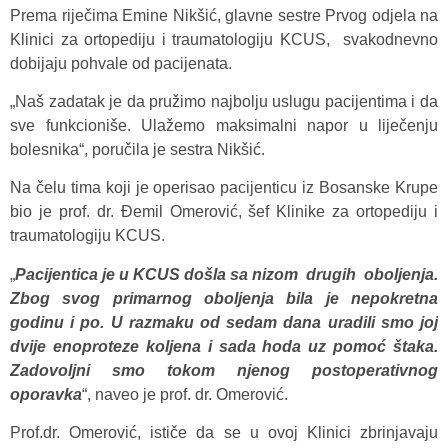
Prema riječima Emine Nikšić, glavne sestre Prvog odjela na
Klinici za ortopediju i traumatologiju KCUS, svakodnevno
dobijaju pohvale od pacijenata.
„Naš zadatak je da pružimo najbolju uslugu pacijentima i da
sve funkcioniše. Ulažemo maksimalni napor u liječenju
bolesnika“, poručila je sestra Nikšić.
Na čelu tima koji je operisao pacijenticu iz Bosanske Krupe
bio je prof. dr. Đemil Omerović, šef Klinike za ortopediju i
traumatologiju KCUS.
„
Pacijentica je u KCUS došla sa nizom drugih oboljenja.
Zbog svog primarnog oboljenja bila je nepokretna
godinu i po. U razmaku od sedam dana uradili smo joj
dvije enoproteze koljena i sada hoda uz pomoć štaka.
Zadovoljni smo tokom njenog postoperativnog
oporavka
“, naveo je prof. dr. Omerović.
Prof.dr. Omerović, ističe da se u ovoj Klinici zbrinjavaju