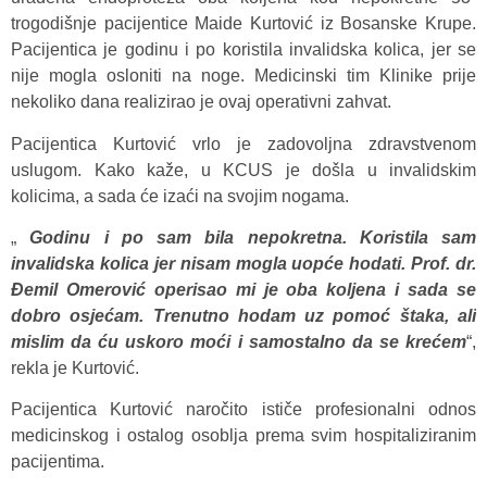
trogodišnje pacijentice Maide Kurtović iz Bosanske Krupe.
Pacijentica je godinu i po koristila invalidska kolica, jer se
nije mogla osloniti na noge. Medicinski tim Klinike prije
nekoliko dana realizirao je ovaj operativni zahvat.
Pacijentica Kurtović vrlo je zadovoljna zdravstvenom
uslugom. Kako kaže, u KCUS je došla u invalidskim
kolicima, a sada će izaći na svojim nogama.
„
Godinu i po sam bila nepokretna. Koristila sam
invalidska kolica jer nisam mogla uopće hodati. Prof. dr.
Đemil Omerović operisao mi je oba koljena i sada se
dobro osjećam. Trenutno hodam uz pomoć štaka, ali
mislim da ću uskoro moći i samostalno da se krećem
“,
rekla je Kurtović.
Pacijentica Kurtović naročito ističe profesionalni odnos
medicinskog i ostalog osoblja prema svim hospitaliziranim
pacijentima.