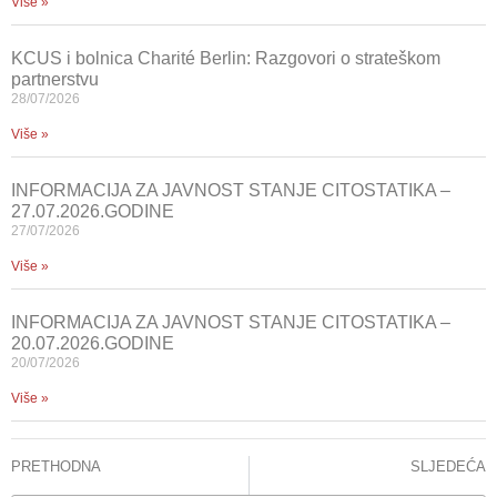
Više »
KCUS i bolnica Charité Berlin: Razgovori o strateškom
partnerstvu
28/07/2026
Više »
INFORMACIJA ZA JAVNOST STANJE CITOSTATIKA –
27.07.2026.GODINE
27/07/2026
Više »
INFORMACIJA ZA JAVNOST STANJE CITOSTATIKA –
20.07.2026.GODINE
20/07/2026
Više »
PRETHODNA
SLJEDEĆA
Klinika za kardiovaskularne bolesti KCUS: Spadamo u grupu najboljih kardiohirurških centara u Evropi
U KCUS instaliran novi savremeni RTG aparat