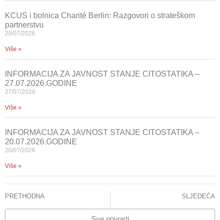
KCUS i bolnica Charité Berlin: Razgovori o strateškom
partnerstvu
28/07/2026
Više »
INFORMACIJA ZA JAVNOST STANJE CITOSTATIKA –
27.07.2026.GODINE
27/07/2026
Više »
INFORMACIJA ZA JAVNOST STANJE CITOSTATIKA –
20.07.2026.GODINE
20/07/2026
Više »
PRETHODNA
SLJEDEĆA
Vodeći stručnjak u svijetu iz oblasti VATS hirurgije, prof.dr Diego Gonzalez Rivas posjetio KCUS, uspješno urađene tri kompleksne operacije
APEL GRAĐANIMA
Sve novosti