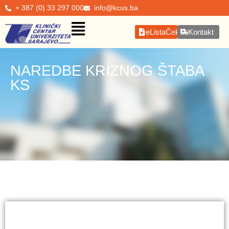
+ 387 (0) 33 297 000
info@kcus.ba
eListaČekanja
Kontakt
NAREDBE KRIZNOG ŠTABA
KS